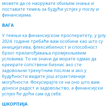
можете да се наоружате обиљем знања и
поставите темељ за будући успјех у послу и
финансијама.
ВАГА
У тежњи ка финансијском просперитету, у јулу
2024. године требаће вам особине као што су
иницијатива, флексибилност и способност
брзог прилагођавања промјенљивим
условима. То не значи да морате одмах да
креирате сопствени бизнис ако сте
задовољни тренутним послом и ако у
будућности видите још атрактивније
могућности. Фокусирајте се на оно што вам
доноси радост и задовољство, а финансијски
успјех ће доћи сам од себе.
ШКОРПИЈА