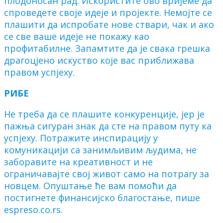
плодоносан рад. Искористите ово вријеме да
спроведете своје идеје и пројекте. Немојте се
плашити да испробате нове ствари, чак и ако
се све ваше идеје не покажу као
профитабилне. Запамтите да је свака грешка
драгоцјено искуство које вас приближава
правом успјеху.
РИБЕ
Не треба да се плашите конкуренције, јер је
пажња сигуран знак да сте на правом путу ка
успјеху. Потражите инспирацију у
комуникацији са занимљивим људима, не
заборавите на креативност и не
ограничавајте свој живот само на потрагу за
новцем. Опуштање ће вам помоћи да
постигнете финансијско благостање, пише
espreso.co.rs.