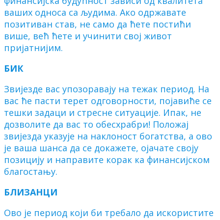
финансијска будућност зависи од квалитета
ваших односа са људима. Ако одржавате
позитиван став, не само да ћете постићи
више, већ ћете и учинити свој живот
пријатнијим.
БИК
Звијезде вас упозоравају на тежак период. На
вас ће пасти терет одговорности, појавиће се
тешки задаци и стресне ситуације. Ипак, не
дозволите да вас то обесхрабри! Положај
звијезда указује на наклоност богатства, а ово
је ваша шанса да се докажете, ојачате своју
позицију и направите корак ка финансијском
благостању.
БЛИЗАНЦИ
Ово је период који би требало да искористите