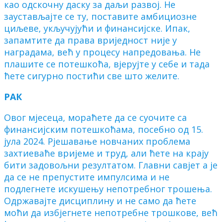
као одскочну даску за даљи развој. Не
заустављајте се ту, поставите амбициозне
циљеве, укључујући и финансијске. Ипак,
запамтите да права вриједност није у
наградама, већ у процесу напредовања. Не
плашите се потешкоћа, вјерујте у себе и тада
ћете сигурно постићи све што желите.
РАК
Овог мјесеца, мораћете да се суочите са
финансијским потешкоћама, посебно од 15.
јула 2024. Рјешавање новчаних проблема
захтиеваће вријеме и труд, али ћете на крају
бити задовољни резултатом. Главни савјет а је
да се не препустите импулсима и не
подлегнете искушењу непотребног трошења.
Одржавајте дисциплину и не само да ћете
моћи да избјегнете непотребне трошкове, већ