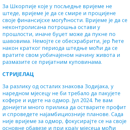
За Шкорпије које у посљедње вријеме не
штеде, вријеме је да се смире и процијене
своје финансијске могућности. Вријеме је да се
неконтролисана потрошња остави у
прошлости, иначе буџет може да пукне по
шавовима. Немојте се обесхрабрити, јер ћете
након кратког периода штедње моћи да се
вратите свом уобичајеном начину живота и
размазите се пријатним куповинама.
СТРИЈЕЛАЦ
За разлику од осталих знакова Зодијака, у
наредном мјесецу не би требало да пакујете
кофере и идете на одмор. Јул 2024. ће вам
донијети много прилика да остварите профит
и спроведете најамбициозније планове. Сада
није вријеме за одмор, фокусирајте се на своје
основне обавезе и при крају мјесеца моћи