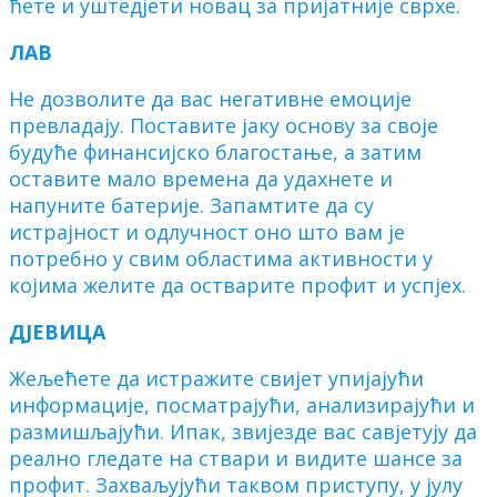
ћете и уштедјети новац за пријатније сврхе.
ЛАВ
Не дозволите да вас негативне емоције
превладају. Поставите јаку основу за своје
будуће финансијско благостање, а затим
оставите мало времена да удахнете и
напуните батерије. Запамтите да су
истрајност и одлучност оно што вам је
потребно у свим областима активности у
којима желите да остварите профит и успјех.
ДЈЕВИЦА
Жељећете да истражите свијет упијајући
информације, посматрајући, анализирајући и
размишљајући. Ипак, звијезде вас савјетују да
реално гледате на ствари и видите шансе за
профит. Захваљујући таквом приступу, у јулу