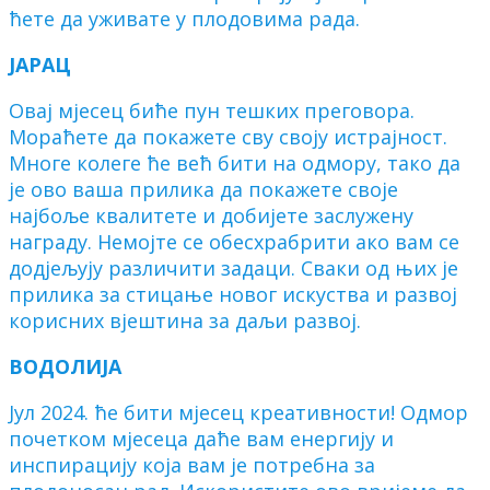
ћете да уживате у плодовима рада.
ЈАРАЦ
Овај мјесец биће пун тешких преговора.
Мораћете да покажете сву своју истрајност.
Многе колеге ће већ бити на одмору, тако да
је ово ваша прилика да покажете своје
најбоље квалитете и добијете заслужену
награду. Немојте се обесхрабрити ако вам се
додјељују различити задаци. Сваки од њих је
прилика за стицање новог искуства и развој
корисних вјештина за даљи развој.
ВОДОЛИЈА
Јул 2024. ће бити мјесец креативности! Одмор
почетком мјесеца даће вам енергију и
инспирацију која вам је потребна за