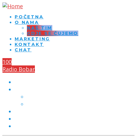
POČETNA
O NAMA
NAŠ TIM
GDJE SE ČUJEMO
MARKETING
KONTAKT
CHAT
100
Radio Bobar
POČETNA
O NAMA
NAŠ TIM
GDJE SE ČUJEMO
MARKETING
KONTAKT
CHAT