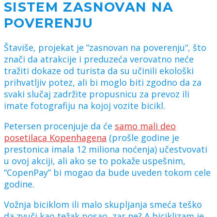
SISTEM ZASNOVAN NA
POVERENJU
Štaviše, projekat je “zasnovan na poverenju“, što
znači da atrakcije i preduzeća verovatno neće
tražiti dokaze od turista da su učinili ekološki
prihvatljiv potez, ali bi moglo biti zgodno da za
svaki slučaj zadržite propusnicu za prevoz ili
imate fotografiju na kojoj vozite bicikl.
Petersen procenjuje da će
samo mali deo
posetilaca Kopenhagena
(prošle godine je
prestonica imala 12 miliona noćenja) učestvovati
u ovoj akciji, ali ako se to pokaže uspešnim,
“CopenPay” bi mogao da bude uveden tokom cele
godine.
Vožnja biciklom ili malo skupljanja smeća teško
da zvuči kao težak posao, zar ne? A biciklizam je