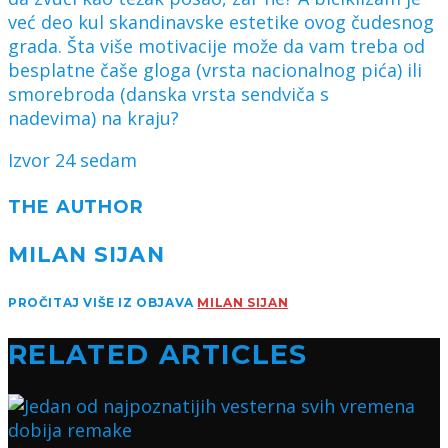
već deo kul skandinavske estetike ovog čudesnog
grada. Šta više motivacije može da vam treba od
besplatne čaše gloga (vrsta nacionalnog pića) ili
smorebroda (danska vrsta sendviča s
nadevima) na kraju?
Izvor 24 sedam
THE AUTHOR
MILAN SIJAN
PROČITAJ VIŠE IZ OBJAVA
MILAN SIJAN
RELATED ARTICLES