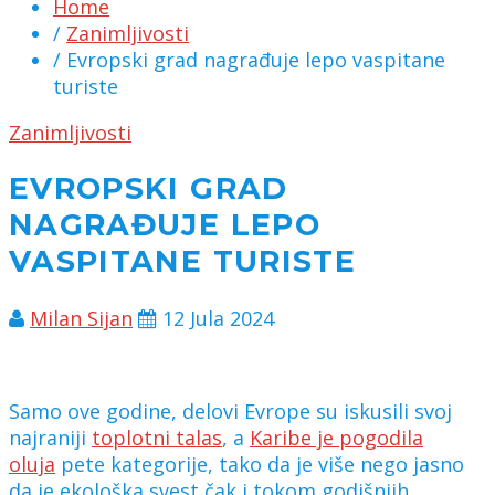
Home
/
Zanimljivosti
/ Evropski grad nagrađuje lepo vaspitane
turiste
Zanimljivosti
EVROPSKI GRAD
NAGRAĐUJE LEPO
VASPITANE TURISTE
Milan Sijan
12 Jula 2024
Samo ove godine, delovi Evrope su iskusili svoj
najraniji
toplotni talas
, a
Karibe je pogodila
oluja
pete kategorije, tako da je više nego jasno
da je ekološka svest čak i tokom godišnjih