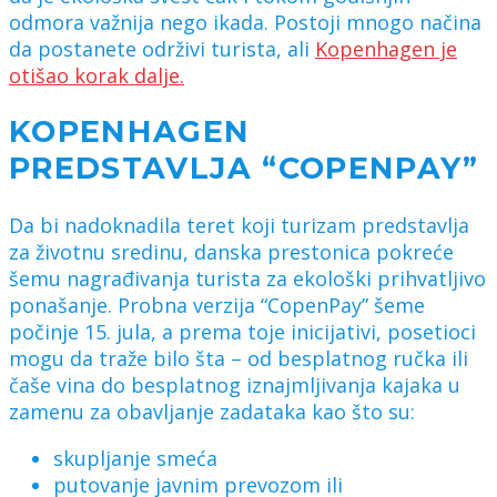
odmora važnija nego ikada. Postoji mnogo načina
da postanete održivi turista, ali
Kopenhagen je
otišao korak dalje.
KOPENHAGEN
PREDSTAVLJA “COPENPAY”
Da bi nadoknadila teret koji turizam predstavlja
za životnu sredinu, danska prestonica pokreće
šemu nagrađivanja turista za ekološki prihvatljivo
ponašanje. Probna verzija “CopenPay” šeme
počinje 15. jula, a prema toje inicijativi, posetioci
mogu da traže bilo šta – od besplatnog ručka ili
čaše vina do besplatnog iznajmljivanja kajaka u
zamenu za obavljanje zadataka kao što su:
skupljanje smeća
putovanje javnim prevozom ili