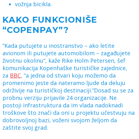
vožnja bicikla.
KAKO FUNKCIONIŠE
“COPENPAY”?
“Kada putujete u inostranstvo – ako letite
avionom ili putujete automobilom – zagađujete
životnu okolinu“, kaže Rike Holm Petersen, šef
komunikacija Kopenhaške turističke zajednice,
za
BBC
, “a jedna od stvari koju možemo da
promenimo jeste da nateramo ljude da deluju
održivije na turističkoj destinaciji.“Dosad su se za
probnu verziju prijavile 24 organizacije. Ne
postoji infrastruktura da im vlada nadoknadi
troškove što znači da oni u projektu učestvuju na
dobrovoljnoj bazi, voženi svojom željom da
zaštite svoj grad.