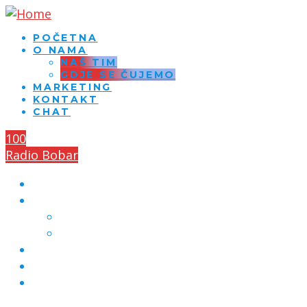
POČETNA
O NAMA
NAŠ TIM
GDJE SE ČUJEMO
MARKETING
KONTAKT
CHAT
100
Radio Bobar
POČETNA
O NAMA
NAŠ TIM
GDJE SE ČUJEMO
MARKETING
KONTAKT
CHAT