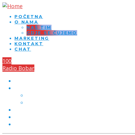
POČETNA
O NAMA
NAŠ TIM
GDJE SE ČUJEMO
MARKETING
KONTAKT
CHAT
100
Radio Bobar
POČETNA
O NAMA
NAŠ TIM
GDJE SE ČUJEMO
MARKETING
KONTAKT
CHAT