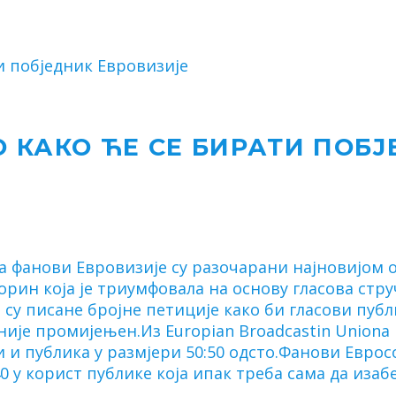
и побједник Евровизије
 КАКО ЋЕ СЕ БИРАТИ ПОБЈ
 а фанови Евровизије су разочарани најновијом
ин која је триумфовала на основу гласова стру
су писане бројне петиције како би гласови пуб
није промијењен.Из Europian Broadcastin Uniona 
 и публика у размјери 50:50 одсто.Фанови Еврос
40 у корист публике која ипак треба сама да изаб