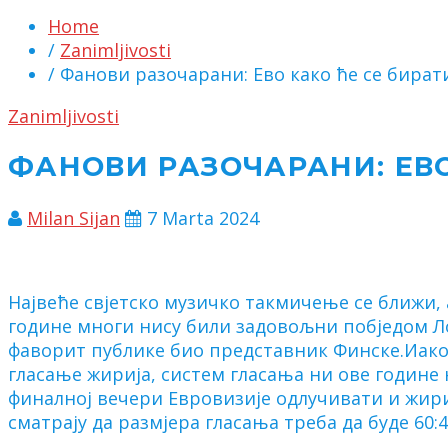
Home
/
Zanimljivosti
/ Фанови разочарани: Ево како ће се бират
Zanimljivosti
ФАНОВИ РАЗОЧАРАНИ: ЕВО
Milan Sijan
7 Marta 2024
Највеће свјетско музичко такмичење се ближи,
године многи нису били задовољни побједом Лор
фаворит публике био представник Финске.Иако 
гласање жирија, систем гласања ни ове године 
финалној вечери Евровизије одлучивати и жири
сматрају да размјера гласања треба да буде 60: