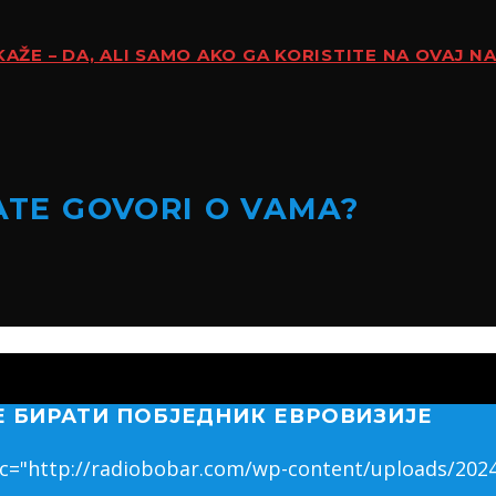
KAŽE – DA, ALI SAMO AKO GA KORISTITE NA OVAJ N
KATE GOVORI O VAMA?
Е БИРАТИ ПОБЈЕДНИК ЕВРОВИЗИЈЕ
rc="http://radiobobar.com/wp-content/uploads/2024/0