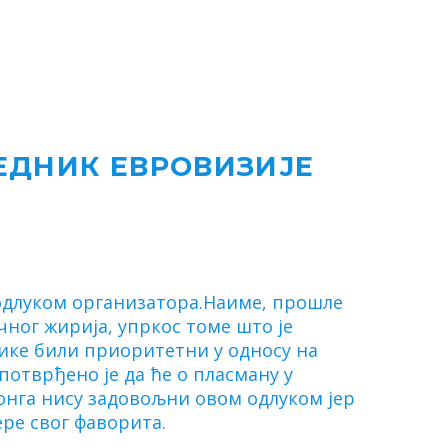
ЕДНИК ЕВРОВИЗИЈЕ
 одлуком организатора.Наиме, прошле
чног жирија, упркос томе што је
лике били приоритетни у односу на
потврђено је да ће о пласману у
онга нису задовољни овом одлуком јер
ере свог фаворита.