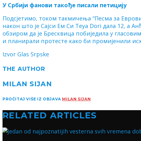
У Србији фанови такође писали петицију
Подсјетимо, током такмичења “Песма за Евровиз
након што је Сајси Ем Си Теyа Dori дала 12, а 
обзиром да је Бресквица побиједила у гласовим
и планирали протесте како би промијенили исх
Izvor Glas Srpske
THE AUTHOR
MILAN SIJAN
PROČITAJ VIŠE IZ OBJAVA
MILAN SIJAN
RELATED ARTICLES