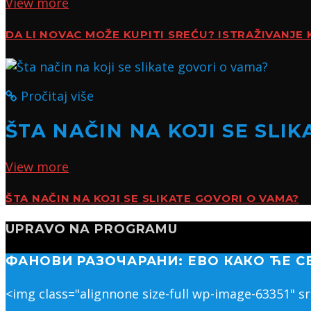
View more
DA LI NOVAC MOŽE KUPITI SREĆU? ISTRAŽIVANJE 
Pročitaj više
ŠTA NAČIN NA KOJI SE SLI
View more
ŠTA NAČIN NA KOJI SE SLIKATE GOVORI O VAMA?
UPRAVO NA PROGRAMU
ФАНОВИ РАЗОЧАРАНИ: ЕВО КАКО ЋЕ С
<img class="alignnone size-full wp-image-63351" s