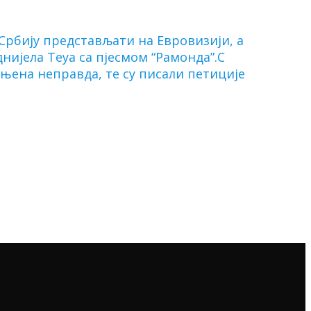
 Србију представљати на Евровизији, а
днијела Теyа са пјесмом “Рамонда”.С
ињена неправда, те су писали петиције