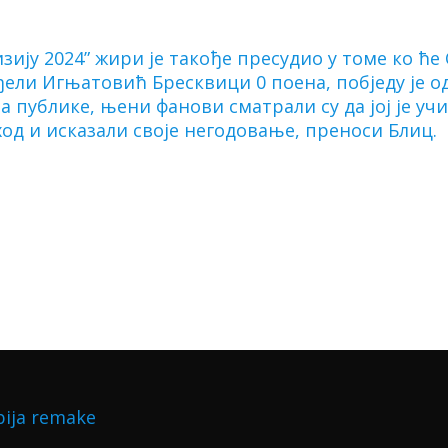
ију 2024” жири је такође пресудио у томе ко ће
Анђели Игњатовић Бресквици 0 поена, побједу је о
а публике, њени фанови сматрали су да јој је уч
од и исказали своје негодовање, преноси Блиц.