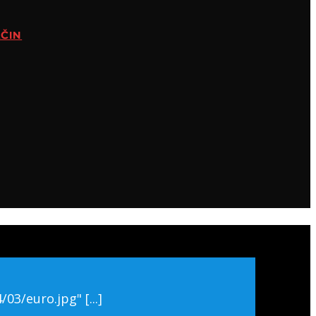
AČIN
3/euro.jpg" [...]