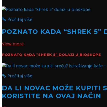
Pročitaj više
POZNATO KADA “SHREK 5” 
View more
POZNATO KADA “SHREK 5” DOLAZI U BIOSKOPE
Pročitaj više
DA LI NOVAC MOŽE KUPITI 
KORISTITE NA OVAJ NAČIN