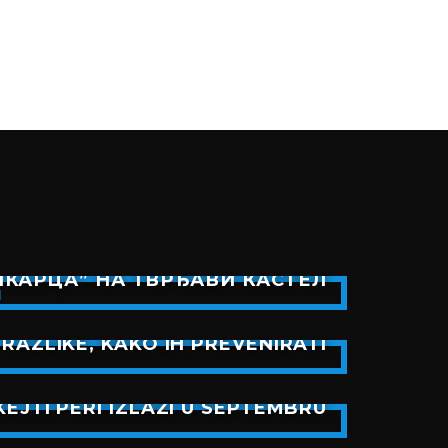
КАРЦА” НА ТВРЂАВИ КАСТЕЛ
RAZLIKE, KAKO IH PREVENIRATI
EJTI PERI IZLAZI U SEPTEMBRU