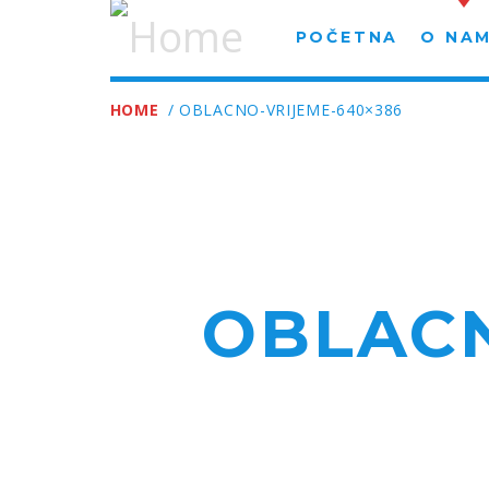
POČETNA
O NA
HOME
/ OBLACNO-VRIJEME-640×386
OBLACN