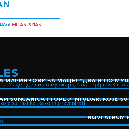
AN
BJAVA
MILAN SIJAN
LES
А МАРИНКОВИЋА МАЦЕ: “ДВА И ПО МУШ
AM SUNČANICA I TOPLOTNI UDAR, KOJE SU 
NOVI ALBUM K