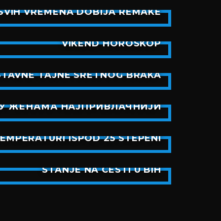
SVIH VREMENA DOBIJA REMAKE
VIKEND HOROSKOP
STAVNE TAJNE SRETNOG BRAKA
СУ ЖЕНАМА НАЈПРИВЛАЧНИЈИ
TEMPERATURI ISPOD 25 STEPENI
STANJE NA CESTI U BIH