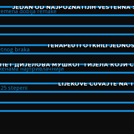
JEDAN OD NAJPOZNATIJIH VESTERNA 
TERAPEUTI OTKRILI JEDNO
ПЕТ ДИЈЕЛОВА МУШКОГ ТИЈЕЛА КОЈИ 
LIJEKOVE ČUVAJTE NA 