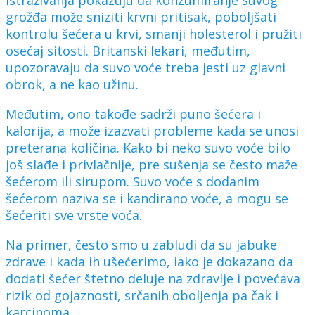
grožđa može sniziti krvni pritisak, poboljšati
kontrolu šećera u krvi, smanji holesterol i pružiti
osećaj sitosti. Britanski lekari, međutim,
upozoravaju da suvo voće treba jesti uz glavni
obrok, a ne kao užinu.
Međutim, ono takođe sadrži puno šećera i
kalorija, a može izazvati probleme kada se unosi
preterana količina. Kako bi neko suvo voće bilo
još slađe i privlačnije, pre sušenja se često maže
šećerom ili sirupom. Suvo voće s dodanim
šećerom naziva se i kandirano voće, a mogu se
šećeriti sve vrste voća.
Na primer, često smo u zabludi da su jabuke
zdrave i kada ih ušećerimo, iako je dokazano da
dodati šećer štetno deluje na zdravlje i povećava
rizik od gojaznosti, srčanih oboljenja pa čak i
karcinoma.