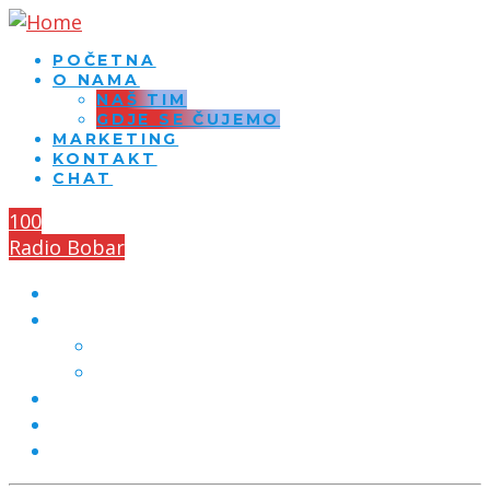
POČETNA
O NAMA
NAŠ TIM
GDJE SE ČUJEMO
MARKETING
KONTAKT
CHAT
100
Radio Bobar
POČETNA
O NAMA
NAŠ TIM
GDJE SE ČUJEMO
MARKETING
KONTAKT
CHAT