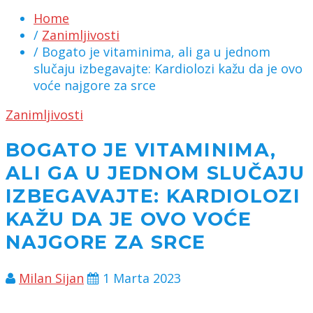
Home
/
Zanimljivosti
/ Bogato je vitaminima, ali ga u jednom
slučaju izbegavajte: Kardiolozi kažu da je ovo
voće najgore za srce
Zanimljivosti
BOGATO JE VITAMINIMA,
ALI GA U JEDNOM SLUČAJU
IZBEGAVAJTE: KARDIOLOZI
KAŽU DA JE OVO VOĆE
NAJGORE ZA SRCE
Milan Sijan
1 Marta 2023