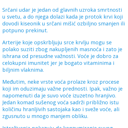
Srčani udar je jedan od glavnih uzroka smrtnosti
u svetu, a do njega dolazi kada je protok krvi koji
dovodi kiseonik u srčani mišić ozbiljno smanjen ili
potpuno prekinut.
Arterije koje opskrbljuju srce krvlju mogu se
polako suziti zbog nakupljenih masnoća i zato je
ishrana od presudne važnosti. Voće je dobro za
celokupni imunitet jer je bogato vitaminima i
biljnim vlaknima.
Međutim, neke vrste voća prolaze kroz procese
koji im oduzimaju važne prednosti. Ipak, važno je
napomenuti da je suvo voće izuzetno hranjivo.
Jedan komad sušenog voća sadrži približno istu
količinu hranljivih sastojaka kao i sveže voće, ali
zgusnuto u mnogo manjem obliku.
Istraživanja pokazuju da konzumiranje suvog