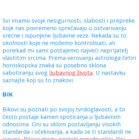
Svi imamo svoje nesigurnosti, slabosti i prepreke
koje nas povremeno sprečavaju u ostvarivanju
srećne i ispunjene ljubavne veze. Nekada su to
okolnosti koje ne možemo kontrolisati, ali
ponekad mi sami postajemo najveći neprijatelj
vlastitim srcima. Prema verovanju astrologa četiri
horoskopska znaka su posebno sklona
sabotiranju svog
ljubavnog života
. U nastavku
saznajte koji su to znakovi.
BIK
Bikovi su poznati po svojoj tvrdoglavosti, a to
često postaje kamen spoticanja u ljubavnim
odnosima. Oni su skloni postavljanju visokih
standarda i očekivanja, a kada se ti standardi ne
ispune, Bikovi mogu postati nezadovoljni. Oni