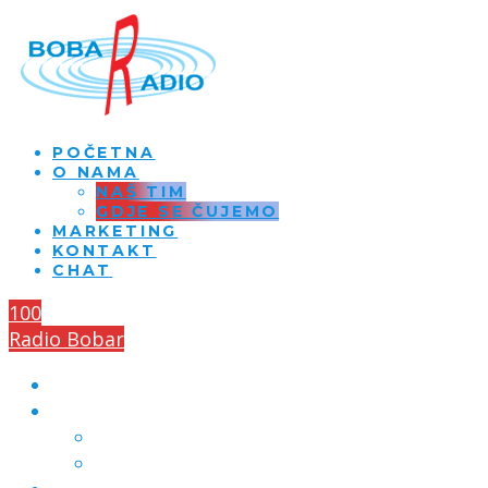
POČETNA
O NAMA
NAŠ TIM
GDJE SE ČUJEMO
MARKETING
KONTAKT
CHAT
100
Radio Bobar
POČETNA
O NAMA
NAŠ TIM
GDJE SE ČUJEMO