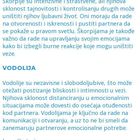
Škorpije su intenzivne i strastvene, ali njihova
sklonost tajnovitosti i kontrolisanju drugih može
uništiti njihov ljubavni život. Oni moraju da rade
na otvorenosti i iskrenosti i pustiti partnera da
se pokaže u pravom svetlu. Škorpijama je takođe
važno da rade na upravljanju svojim emocijama
kako bi izbegli burne reakcije koje mogu uništiti
veze.
VODOLIJA
Vodolije su nezavisne i slobodoljubive, što može
otežati postizanje bliskosti i intimnosti u vezi.
Njihova sklonost distanciranju u emocionalnim
situacijama može dovesti do osećaja otuđenosti
kod partnera. Vodolijama je ključno da rade na
komunikaciji i otvaranju, a uz to ne bi smeli da
zanemaruju partnerove emocionalne potrebe.