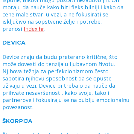
moraju da nauče kako biti fleksibilniji i kako da
cene male stvari u vezi, a ne fokusirati se
isključivo na sopstvene želje i potrebe,
prenosi
Index.hr
.
DEVICA
Device znaju da budu preterano kritične, što
može dovesti do tenzija u ljubavnom životu.
Njihova težnja za perfekcionizmom često
sabotira njihovu sposobnost da se opuste i
uživaju u vezi. Device bi trebalo da nauče da
prihvate nesavršenosti, kako svoje, tako i
partnerove i fokusiraju se na dublju emocionalnu
povezanost.
ŠKORPIJA