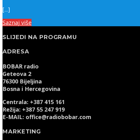
[...]
Saznaj više
SLIJEDI NA PROGRAMU
ADRESA
BOBAR radio
Geteova 2
76300 Bijeljina
Bosna i Hercegovina
Centrala: +387 415 161
Režija: +387 55 247 919
E-MAIL: office@radiobobar.com
MARKETING