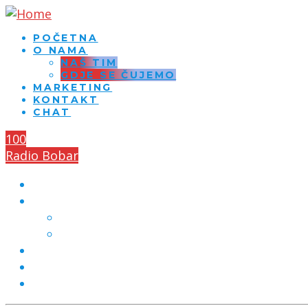
POČETNA
O NAMA
NAŠ TIM
GDJE SE ČUJEMO
MARKETING
KONTAKT
CHAT
100
Radio Bobar
POČETNA
O NAMA
NAŠ TIM
GDJE SE ČUJEMO
MARKETING
KONTAKT
CHAT