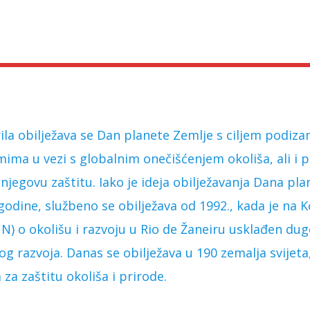
ila obilježava se Dan planete Zemlje s ciljem podizanj
mima u vezi s globalnim onečišćenjem okoliša, ali i
 njegovu zaštitu. Iako je ideja obilježavanja Dana pl
godine, službeno se obilježava od 1992., kada je na K
UN) o okolišu i razvoju u Rio de Žaneiru usklađen d
g razvoja. Danas se obilježava u 190 zemalja svijeta
a zaštitu okoliša i prirode.