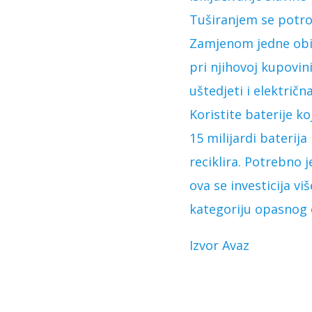
Tuširanjem se potroš
Zamjenom jedne običn
pri njihovoj kupovin
uštedjeti i električn
Koristite baterije k
15 milijardi baterij
reciklira. Potrebno 
ova se investicija vi
kategoriju opasnog 
Izvor Avaz