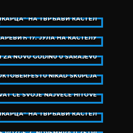
КАРЦА” НА ТВРЂАВИ КАСТЕЛ
РЕВИЋ 17. ЈУЛА НА КАСТЕЛУ
I ZA NOVU GODINU U SARAJEVU
OKTOBERFESTU NIKAD SKUPLJA
EVAT ĆE SVOJE NAJVEĆE HITOVE
КАРЦА” НА ТВРЂАВИ КАСТЕЛ
E ROZGE 2. NOVEMBRA U ZETRI