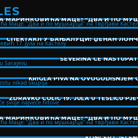
LES
А МАРИНКОВИЋА МАЦЕ: “ДВА И ПО МУШ
СПЕКТАКЛ У БАЊАЛУЦИ: ЏЕНАН ЛОНЧА
SEVERINA ĆE NASTUPAT
KRIGLA PIVA NA OVOGODIŠNJEM 
ZDRAVKO ČOLIĆ 19. JULA U TESLIĆU PJ
А МАРИНКОВИЋА МАЦЕ: “ДВА И ПО МУШ
KONCERT JELEN