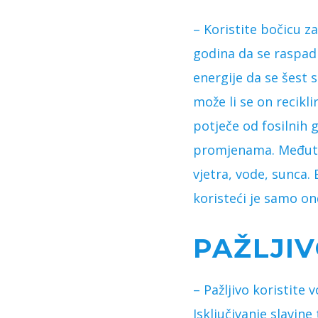
– Koristite bočicu 
godina da se raspad
energije da se šest s
može li se on recikl
potječe od fosilnih 
promjenama. Međutim
vjetra, vode, sunca.
koristeći je samo on
PAŽLJIV
– Pažljivo koristite 
Isključivanje slavin