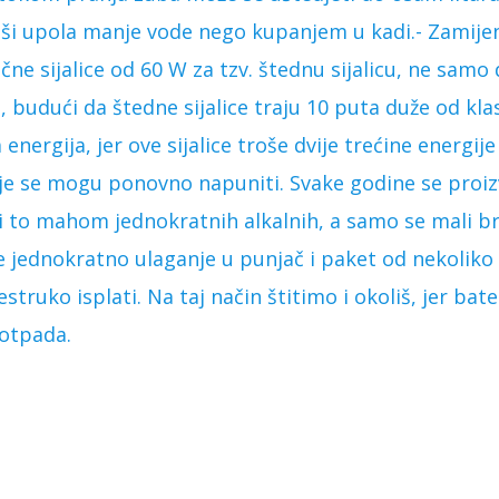
i upola manje vode nego kupanjem u kadi.- Zamijenit
e sijalice od 60 W za tzv. štednu sijalicu, ne samo
i, budući da štedne sijalice traju 10 puta duže od kla
a energija, jer ove sijalice troše dvije trećine energij
oje se mogu ponovno napuniti. Svake godine se proiz
a i to mahom jednokratnih alkalnih, a samo se mali br
je jednokratno ulaganje u punjač i paket od nekoliko p
šestruko isplati. Na taj način štitimo i okoliš, jer bat
otpada.