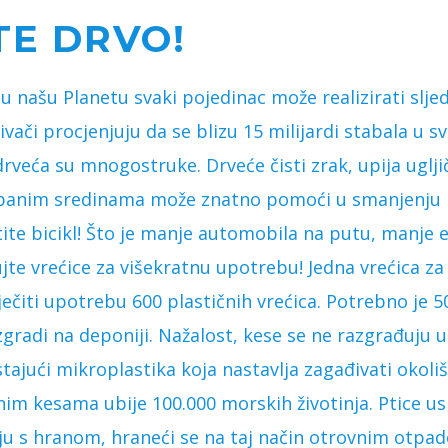
TE DRVO!
 u našu Planetu svaki pojedinac može realizirati sljed
ivači procjenjuju da se blizu 15 milijardi stabala u s
drveća su mnogostruke. Drveće čisti zrak, upija ugljič
rbanim sredinama može znatno pomoći u smanjenju l
ite bicikl! Što je manje automobila na putu, manje e
jte vrećice za višekratnu upotrebu! Jedna vrećica za
čiti upotrebu 600 plastičnih vrećica. Potrebno je 500
zgradi na deponiji. Nažalost, kese se ne razgrađuju 
tajući mikroplastika koja nastavlja zagađivati okoli
im kesama ubije 100.000 morskih životinja. Ptice us
ju s hranom, hraneći se na taj način otrovnim otpa