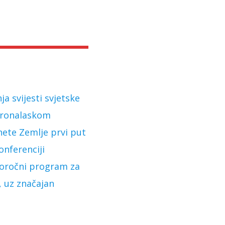
a svijesti svjetske
 pronalaskom
anete Zemlje prvi put
onferenciji
ugoročni program za
, uz značajan