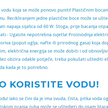
za vodu koja se može ponovo puniti! Plastičnim boca
nu. Recikliranjem jedne plastične boce može se ušte
ati napaja sijalica od 60 W. Stoga, prije bacanja otpa
irati.- Ugasite nepotrebna svjetla! Proizvodnja elektr
goriva (poput uglja, nafte ili prirodnog gasa) koja d
, električna energija se može dobiti i od obnovljiv
 Bez obzira odakle potječe, treba pokušati uštediti e
da kada je to potrebno.
O KORISTITE VODU!
vodu! Iako se čini da je ima svuda, čista, pitka voda o
e tokom pranja zuba može se uštedjeti do osam litar