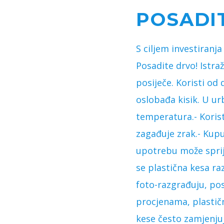
POSADI
S ciljem investiranja
Posadite drvo! Istraž
posiječe. Koristi od 
oslobađa kisik. U u
temperatura.- Korist
zagađuje zrak.- Kupu
upotrebu može sprije
se plastična kesa ra
foto-razgrađuju, pos
procjenama, plastičn
kese često zamjenju