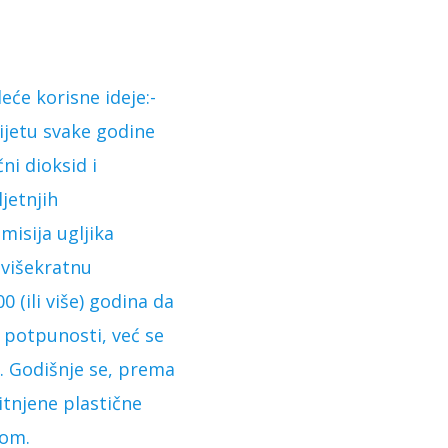
eće korisne ideje:-
vijetu svake godine
ni dioksid i
jetnjih
misija ugljika
 višekratnu
 (ili više) godina da
u potpunosti, već se
š. Godišnje se, prema
itnjene plastične
dom.