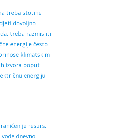
ma treba stotine
djeti dovoljno
da, treba razmisliti
ične energije često
oprinose klimatskim
ih izvora poput
lektričnu energiju
graničen je resurs.
a vode dnevno.