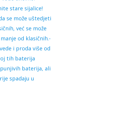
e stare sijalice!
 da se može uštedjeti
sičnih, već se može
e manje od klasičnih.-
vede i proda više od
oj tih baterija
unjivih baterija, ali
erije spadaju u