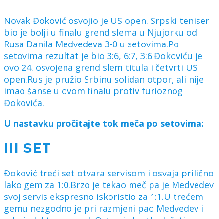
Novak Đoković osvojio je US open. Srpski teniser
bio je bolji u finalu grend slema u Njujorku od
Rusa Danila Medvedeva 3-0 u setovima.Po
setovima rezultat je bio 3:6, 6:7, 3:6.Đokoviću je
ovo 24. osvojena grend slem titula i četvrti US
open.Rus je pružio Srbinu solidan otpor, ali nije
imao šanse u ovom finalu protiv furioznog
Đokovića.
U nastavku pročitajte tok meča po setovima:
III SET
Đoković treći set otvara servisom i osvaja prilično
lako gem za 1:0.Brzo je tekao meč pa je Medvedev
svoj servis ekspresno iskoristio za 1:1.U trećem
gemu nezgodno je pri razmjeni pao Medvedev i