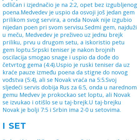
odličan i izjednačio je na 2:2, opet bez izgubljenog
poena.Medvedev je uspio da osvoji još jedan gem
prilikom svog servira, a onda Novak nije izgubio
nijedan poen pri svom servisu.Sedmi gem, najduži
u meču, Medvedev je preživeo uz jednu brejk
priliku, prvu u drugom setu, a iskoristio petu
gem loptu.Srpski teniser je nakon brojnih
oscilacija smogao snage i uspio da dođe do
četvrtog gema (4:4).Uspio je ruski teniser da uz
kraće pauze između poena da stigne do novog
vođstva (5:4), ali se Novak vraća na 5:5.Svoj
sljedeći servis dobija Rus za 6:5, onda u narednom
gemu Medvev je prokockao set loptu, ali Novak
se izvukao i otišlo se u taj-brejk.U taj-brejku
Novak je bolji 7:5 i Srbin ima 2-0 u setovima.
I SET