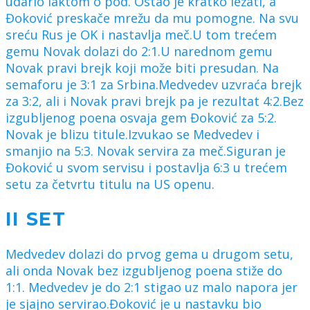
udario laktom o pod. Ostao je kratko ležati, a
Đoković preskače mrežu da mu pomogne. Na svu
sreću Rus je OK i nastavlja meč.U tom trećem
gemu Novak dolazi do 2:1.U narednom gemu
Novak pravi brejk koji može biti presudan. Na
semaforu je 3:1 za Srbina.Medvedev uzvraća brejk
za 3:2, ali i Novak pravi brejk pa je rezultat 4:2.Bez
izgubljenog poena osvaja gem Đoković za 5:2.
Novak je blizu titule.Izvukao se Medvedev i
smanjio na 5:3. Novak servira za meč.Siguran je
Đoković u svom servisu i postavlja 6:3 u trećem
setu za četvrtu titulu na US openu.
II SET
Medvedev dolazi do prvog gema u drugom setu,
ali onda Novak bez izgubljenog poena stiže do
1:1. Medvedev je do 2:1 stigao uz malo napora jer
je sjajno servirao.Đoković je u nastavku bio