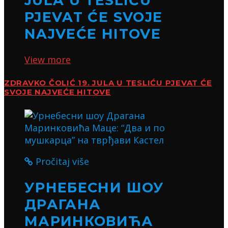
JULA U TESLIĆU
PJEVAT ĆE SVOJE
NAJVEĆE HITOVE
View more
ZDRAVKO ČOLIĆ 19. JULA U TESLIĆU PJEVAT ĆE
SVOJE NAJVEĆE HITOVE
Pročitaj više
УРНЕБЕСНИ ШОУ
ДРАГАНА
МАРИНКОВИЋА