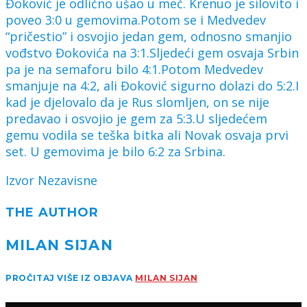
Đoković je odlično ušao u meč. Krenuo je silovito i
poveo 3:0 u gemovima.Potom se i Medvedev
“pričestio” i osvojio jedan gem, odnosno smanjio
vođstvo Đokovića na 3:1.Sljedeći gem osvaja Srbin
pa je na semaforu bilo 4:1.Potom Medvedev
smanjuje na 4:2, ali Đoković sigurno dolazi do 5:2.I
kad je djelovalo da je Rus slomljen, on se nije
predavao i osvojio je gem za 5:3.U sljedećem
gemu vodila se teška bitka ali Novak osvaja prvi
set. U gemovima je bilo 6:2 za Srbina.
Izvor Nezavisne
THE AUTHOR
MILAN SIJAN
PROČITAJ VIŠE IZ OBJAVA
MILAN SIJAN