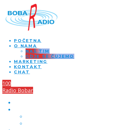
POČETNA
O NAMA
NAŠ TIM
GDJE SE ČUJEMO
MARKETING
KONTAKT
CHAT
100
Radio Bobar
POČETNA
O NAMA
NAŠ TIM
GDJE SE ČUJEMO