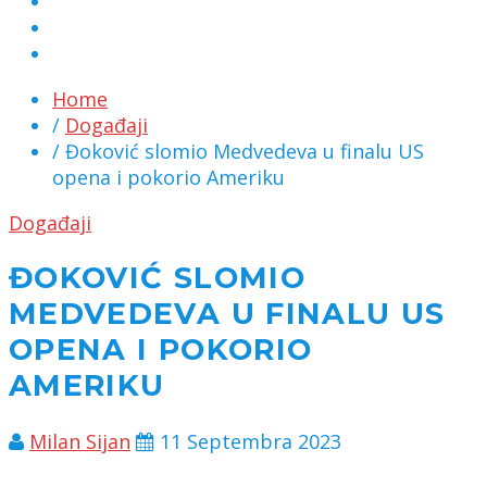
MARKETING
KONTAKT
CHAT
Home
/
Događaji
/ Đoković slomio Medvedeva u finalu US
opena i pokorio Ameriku
Događaji
ĐOKOVIĆ SLOMIO
MEDVEDEVA U FINALU US
OPENA I POKORIO
AMERIKU
Milan Sijan
11 Septembra 2023