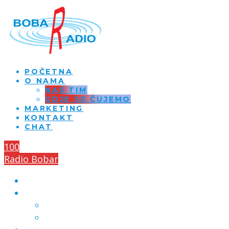
POČETNA
O NAMA
NAŠ TIM
GDJE SE ČUJEMO
MARKETING
KONTAKT
CHAT
100
Radio Bobar
POČETNA
O NAMA
NAŠ TIM
GDJE SE ČUJEMO