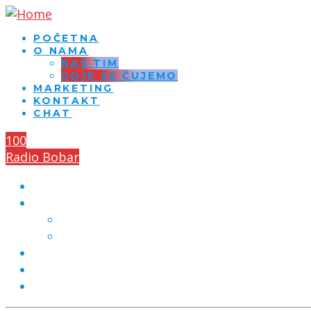
POČETNA
O NAMA
NAŠ TIM
GDJE SE ČUJEMO
MARKETING
KONTAKT
CHAT
100
Radio Bobar
POČETNA
O NAMA
NAŠ TIM
GDJE SE ČUJEMO
MARKETING
KONTAKT
CHAT