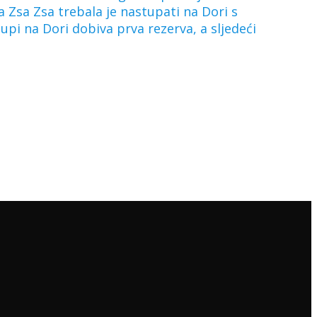
Zsa Zsa trebala je nastupati na Dori s
pi na Dori dobiva prva rezerva, a sljedeći