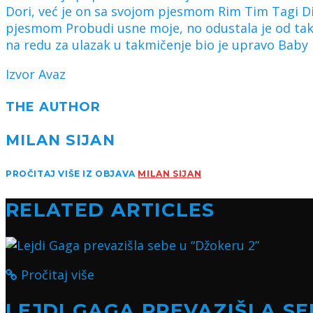
Dori, već je on sa svojom pjesmom Rim Tim Tagi Di
pjesmom Probudi usne moje, no odustala je od takmi
na redu za ulazak u takmičenje bio je upravo Baby
Izvor Avaz
THE AUTHOR
MILAN SIJAN
PROČITAJ VIŠE IZ OBJAVA
MILAN SIJAN
RELATED ARTICLES
Pročitaj više
LEJDI GAGA PREVAZIŠLA SE