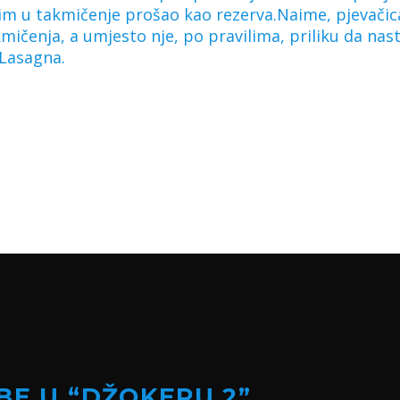
m u takmičenje prošao kao rezerva.Naime, pjevačica 
čenja, a umjesto nje, po pravilima, priliku da nastu
 Lasagna.
BE U “DŽOKERU 2”