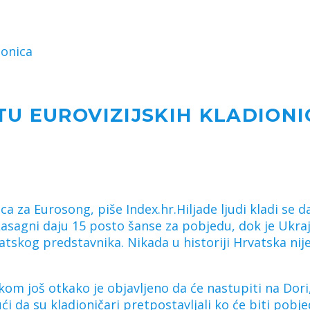
ionica
U EUROVIZIJSKIH KLADIONI
a za Eurosong, piše Index.hr.Hiljade ljudi kladi se
asagni daju 15 posto šanse za pobjedu, dok je Ukraj
atskog predstavnika. Nikada u historiji Hrvatska nij
m još otkako je objavljeno da će nastupiti na Dori,
 da su kladioničari pretpostavljali ko će biti pobje