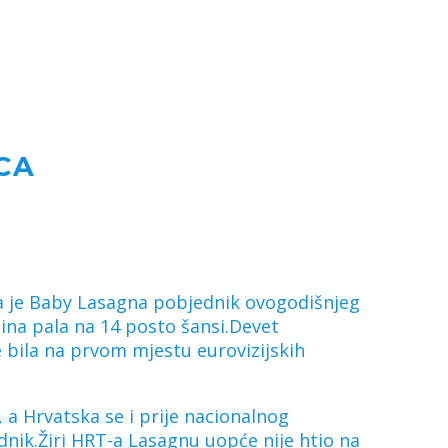
CA
 da je Baby Lasagna pobjednik ovogodišnjeg
ina pala na 14 posto šansi.Devet
e bila na prvom mjestu eurovizijskih
 a Hrvatska se i prije nacionalnog
dnik.Žiri HRT-a Lasagnu uopće nije htio na