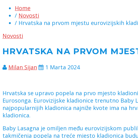
Home
/
Novosti
/ Hrvatska na prvom mjestu eurovizijskih klad
Novosti
HRVATSKA NA PRVOM MJEST
Milan Sijan
1 Marta 2024
Hrvatska se upravo popela na prvo mjesto kladionic
Eurosonga. Eurovizijske kladionice trenutno Baby L
najpopularnijih kladionica najniže kvote ima na hrv
kladionica.
Baby Lasagna je omiljen među eurovizijskom publiko
takmičenja popela na treće mjesto kladionica budući