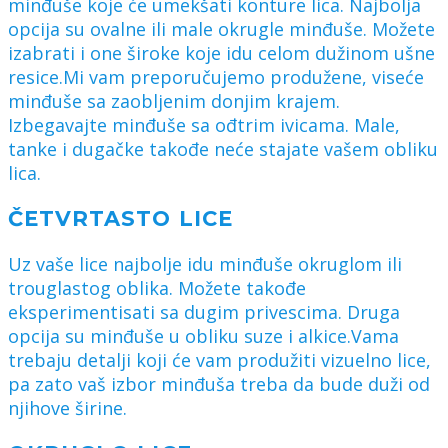
minđuše koje će umekšati konture lica. Najbolja
opcija su ovalne ili male okrugle minđuše. Možete
izabrati i one široke koje idu celom dužinom ušne
resice.Mi vam preporučujemo produžene, viseće
minđuše sa zaobljenim donjim krajem.
Izbegavajte minđuše sa ođtrim ivicama. Male,
tanke i dugačke takođe neće stajate vašem obliku
lica.
ČETVRTASTO LICE
Uz vaše lice najbolje idu minđuše okruglom ili
trouglastog oblika. Možete takođe
eksperimentisati sa dugim privescima. Druga
opcija su minđuše u obliku suze i alkice.Vama
trebaju detalji koji će vam produžiti vizuelno lice,
pa zato vaš izbor minđuša treba da bude duži od
njihove širine.