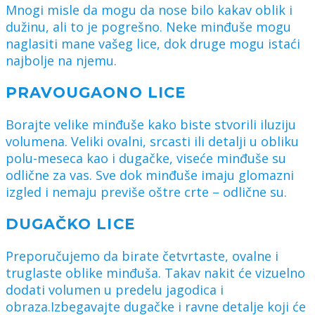
Mnogi misle da mogu da nose bilo kakav oblik i
dužinu, ali to je pogrešno. Neke minđuše mogu
naglasiti mane vašeg lice, dok druge mogu istaći
najbolje na njemu.
PRAVOUGAONO LICE
Borajte velike minđuše kako biste stvorili iluziju
volumena. Veliki ovalni, srcasti ili detalji u obliku
polu-meseca kao i dugačke, viseće minđuše su
odlične za vas. Sve dok minđuše imaju glomazni
izgled i nemaju previše oštre crte – odlične su.
DUGAČKO LICE
Preporučujemo da birate četvrtaste, ovalne i
truglaste oblike minđuša. Takav nakit će vizuelno
dodati volumen u predelu jagodica i
obraza.Izbegavajte dugačke i ravne detalje koji će