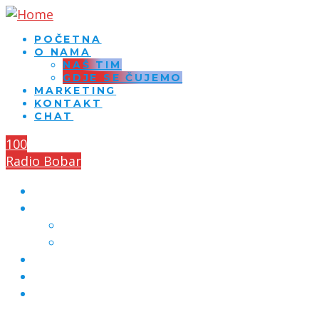
POČETNA
O NAMA
NAŠ TIM
GDJE SE ČUJEMO
MARKETING
KONTAKT
CHAT
100
Radio Bobar
POČETNA
O NAMA
NAŠ TIM
GDJE SE ČUJEMO
MARKETING
KONTAKT
CHAT