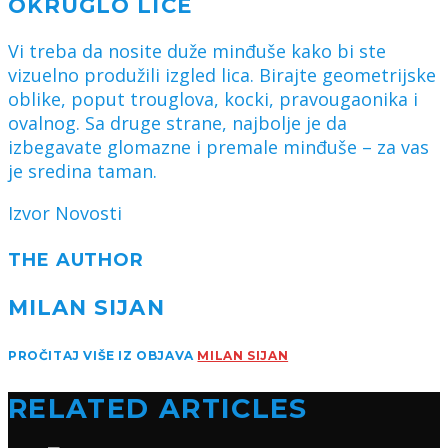
OKRUGLO LICE
Vi treba da nosite duže minđuše kako bi ste
vizuelno produžili izgled lica. Birajte geometrijske
oblike, poput trouglova, kocki, pravougaonika i
ovalnog. Sa druge strane, najbolje je da
izbegavate glomazne i premale minđuše – za vas
je sredina taman.
Izvor Novosti
THE AUTHOR
MILAN SIJAN
PROČITAJ VIŠE IZ OBJAVA
MILAN SIJAN
RELATED ARTICLES