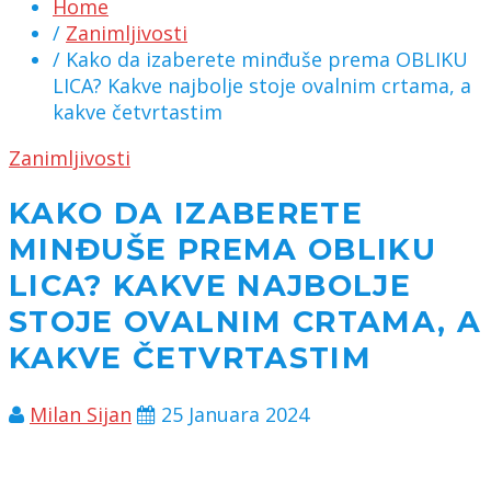
Home
/
Zanimljivosti
/ Kako da izaberete minđuše prema OBLIKU
LICA? Kakve najbolje stoje ovalnim crtama, a
kakve četvrtastim
Zanimljivosti
KAKO DA IZABERETE
MINĐUŠE PREMA OBLIKU
LICA? KAKVE NAJBOLJE
STOJE OVALNIM CRTAMA, A
KAKVE ČETVRTASTIM
Milan Sijan
25 Januara 2024