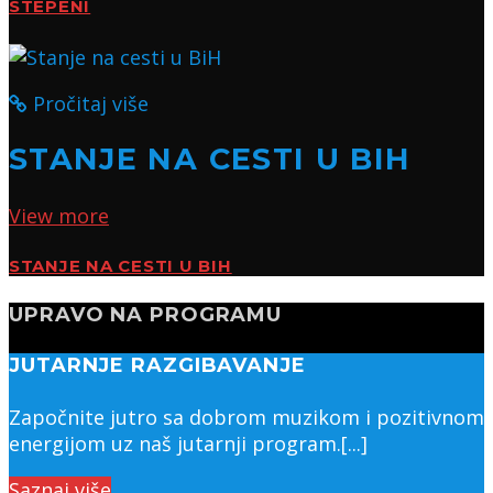
STEPENI
Pročitaj više
STANJE NA CESTI U BIH
View more
STANJE NA CESTI U BIH
UPRAVO NA PROGRAMU
JUTARNJE RAZGIBAVANJE
Započnite jutro sa dobrom muzikom i pozitivnom
energijom uz naš jutarnji program.[...]
Saznaj više