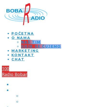
POČETNA
O NAMA
NAŠ TIM
GDJE SE ČUJEMO
MARKETING
KONTAKT
CHAT
100
Radio Bobar
POČETNA
O NAMA
NAŠ TIM
GDJE SE ČUJEMO