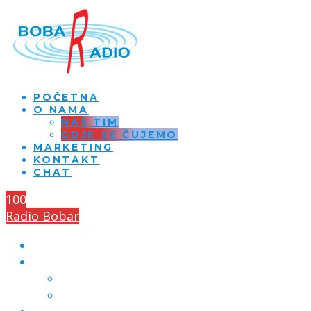
POČETNA
O NAMA
NAŠ TIM
GDJE SE ČUJEMO
MARKETING
KONTAKT
CHAT
100
Radio Bobar
POČETNA
O NAMA
NAŠ TIM
GDJE SE ČUJEMO