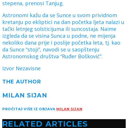
stepena, prenosi Tanjug.
Astronomi kažu da se Sunce u svom prividnom
kretanju po ekliptici na dan početka ljeta nalazi u
tački letnjeg solsticijuma ili suncostaja. Naime
izgleda da se visina Sunca u podne, ne mijenja
nekoliko dana prije i poslije početka leta, tj. kao
da Sunce “stoji”, navodi se u saopštenju
Astronomskog društva “Ruđer Bošković”.
Izvor Nezavisne
THE AUTHOR
MILAN SIJAN
PROČITAJ VIŠE IZ OBJAVA
MILAN SIJAN
RELATED ARTICLES