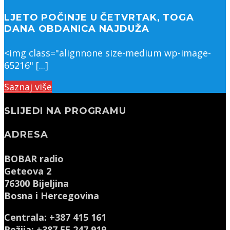
LJETO POČINJE U ČETVRTAK, TOGA
DANA OBDANICA NAJDUŽA
<img class="alignnone size-medium wp-image-
65216" [...]
Saznaj više
SLIJEDI NA PROGRAMU
ADRESA
BOBAR radio
Geteova 2
76300 Bijeljina
Bosna i Hercegovina
Centrala: +387 415 161
Režija: +387 55 247 919