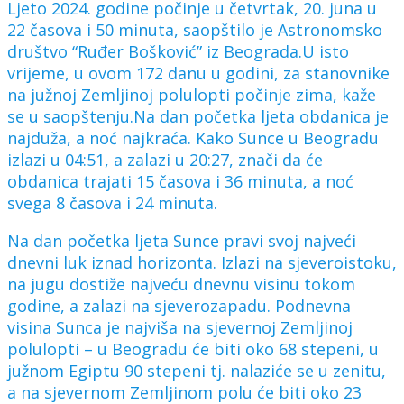
Ljeto 2024. godine počinje u četvrtak, 20. juna u
22 časova i 50 minuta, saopštilo je Astronomsko
društvo “Ruđer Bošković” iz Beograda.U isto
vrijeme, u ovom 172 danu u godini, za stanovnike
na južnoj Zemljinoj polulopti počinje zima, kaže
se u saopštenju.Na dan početka ljeta obdanica je
najduža, a noć najkraća. Kako Sunce u Beogradu
izlazi u 04:51, a zalazi u 20:27, znači da će
obdanica trajati 15 časova i 36 minuta, a noć
svega 8 časova i 24 minuta.
Na dan početka ljeta Sunce pravi svoj najveći
dnevni luk iznad horizonta. Izlazi na sjeveroistoku,
na jugu dostiže najveću dnevnu visinu tokom
godine, a zalazi na sjeverozapadu. Podnevna
visina Sunca je najviša na sjevernoj Zemljinoj
polulopti – u Beogradu će biti oko 68 stepeni, u
južnom Egiptu 90 stepeni tj. nalaziće se u zenitu,
a na sjevernom Zemljinom polu će biti oko 23