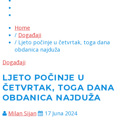
MARKETING
KONTAKT
CHAT
Home
/
Događaji
/ Ljeto počinje u četvrtak, toga dana
obdanica najduža
Događaji
LJETO POČINJE U
ČETVRTAK, TOGA DANA
OBDANICA NAJDUŽA
Milan Sijan
17 Juna 2024