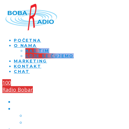
POČETNA
O NAMA
NAŠ TIM
GDJE SE ČUJEMO
MARKETING
KONTAKT
CHAT
100
Radio Bobar
POČETNA
O NAMA
NAŠ TIM
GDJE SE ČUJEMO