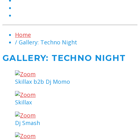
MARKETING
KONTAKT
CHAT
Home
/ Gallery: Techno Night
GALLERY: TECHNO NIGHT
Skillax b2b Dj Momo
Skillax
Dj Smash