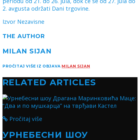
periodu od 21. do 26. jula, dok će se od 27. jula do
2. avgusta održati Dani trgovine.
Izvor Nezavisne
THE AUTHOR
MILAN SIJAN
PROČITAJ VIŠE IZ OBJAVA
MILAN SIJAN
RELATED ARTICLES
Pročitaj više
УРНЕБЕСНИ ШОУ