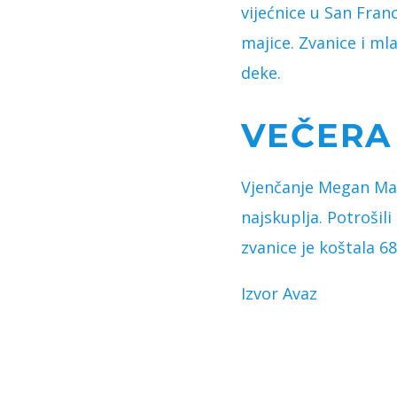
vijećnice u San Fran
majice. Zvanice i mla
deke.
VEČERA
Vjenčanje Megan Mar
najskuplja. Potrošil
zvanice je koštala 68
Izvor Avaz