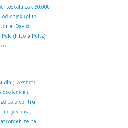
 je koštala čak 80.000
 od najskupljih
ctoria, David
Pelc (Nicola Peltz),
ura.
Midla (Lakshmi
e pozivnice u
ezdica u centru
nim mjestima,
vatromet, te na