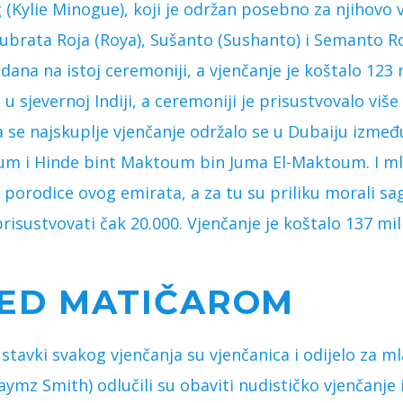
 (Kylie Minogue), koji je održan posebno za njihovo 
ubrata Roja (Roya), Sušanto (Sushanto) i Semanto R
 dana na istoj ceremoniji, a vjenčanje je koštalo 123 
u sjevernoj Indiji, a ceremoniji je prisustvovalo više
a se najskuplje vjenčanje održalo se u Dubaiju iz
um i Hinde bint Maktoum bin Juma El-Maktoum. I ml
e porodice ovog emirata, a za tu su priliku morali sa
risustvovati čak 20.000. Vjenčanje je koštalo 137 mil
RED MATIČAROM
 stavki svakog vjenčanja su vjenčanica i odijelo za m
aymz Smith) odlučili su obaviti nudističko vjenčanje