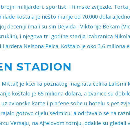
brojni milijarderi, sportisti i filmske zvijezde. Torta
 mlade koštala je nešto manje od 70.000 dolara.Jedno
oj deceniji imali su sin Dejvida i Viktorije Bekam (Vi
uklin), i njegova tri godine starija izabranica Nikola 
ijardera Nelsona Pelca. Koštalo je oko 3,6 miliona e
EN STADION
a Mittal) je kćerka poznatog magnata čelika Lakšmi 
čanje koštalo je 65 miliona dolara, a zvanice su dobil
uz avionske karte i plaćene sobe u hotelu s pet zvj
 trajalo gotovo cijelu sedmicu, a održavalo se na raz
rcu Versaju, na Ajfelovom tornju, odakle su gledali 