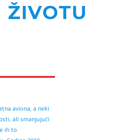
U ŽIVOTU
atna aviona, a neki
sti, ali smanjujući
e ih to