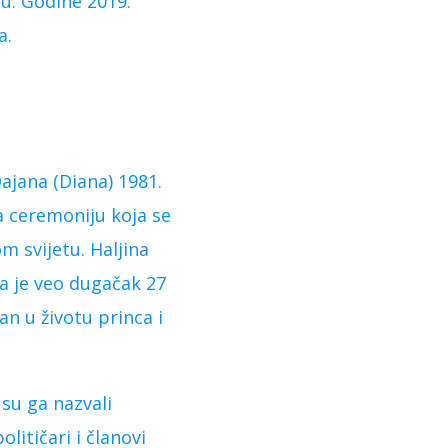
u. Godine 2019.
a.
Dajana (Diana) 1981.
 a ceremoniju koja se
m svijetu. Haljina
la je veo dugačak 27
an u životu princa i
su ga nazvali
olitičari i članovi