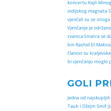
koncertu Kajli Minog
indijskog magnata S
vjenčali su se istoga
Vjenčanje je održano 
zvanica.Smatra se d
bin Rashid El-Makto
članovi su kraljevsk
bi vjenčanju moglo p
GOLI P
Jedna od najskupljih
Taub i Džejm Smif (J