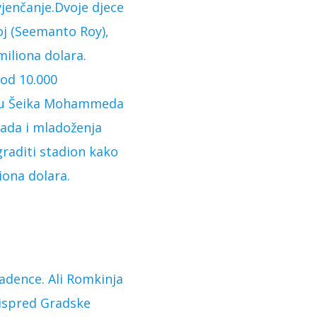
vjenčanje.Dvoje djece
oj (Seemanto Roy),
miliona dolara.
 od 10.000
među Šeika Mohammeda
ada i mladoženja
graditi stadion kako
iona dolara.
ladence. Ali Romkinja
 ispred Gradske