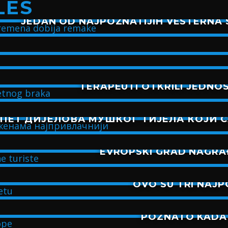
LES
JEDAN OD NAJPOZNATIJIH VESTERNA 
TERAPEUTI OTKRILI JEDNO
ПЕТ ДИЈЕЛОВА МУШКОГ ТИЈЕЛА КОЈИ 
EVROPSKI GRAD NAGRAĐ
OVO SU TRI NAJP
POZNATO KADA 