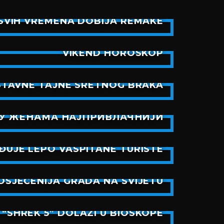
SVIH VREMENA DOBIJA REMAKE
VIKEND HOROSKOP
STAVNE TAJNE SRETNOG BRAKA
СУ ЖЕНАМА НАЈПРИВЛАЧНИЈИ
UJE LEPO VASPITANE TURISTE
OSJEĆENIJA GRADA NA SVIJETU
“SHREK 5” DOLAZI U BIOSKOPE