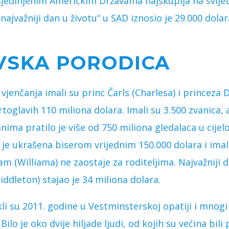
Sjedinjenim Američkim Državama najskuplja na svijet
najvažniji dan u životu“ u SAD iznosio je 29.000 dolar
VSKA PORODICA
vjenčanja imali su princ Čarls (Charlesa) i princeza 
toglavih 110 miliona dolara. Imali su 3.500 zvanica,
nima pratilo je više od 750 miliona gledalaca u cijelo
 je ukrašena biserom vrijednim 150.000 dolara i ima
am (Williama) ne zaostaje za roditeljima. Najvažniji d
iddleton) stajao je 34 miliona dolara.
i su 2011. godine u Vestminsterskoj opatiji i mnogi 
ilo je oko dvije hiljade ljudi, od kojih su većina bili p