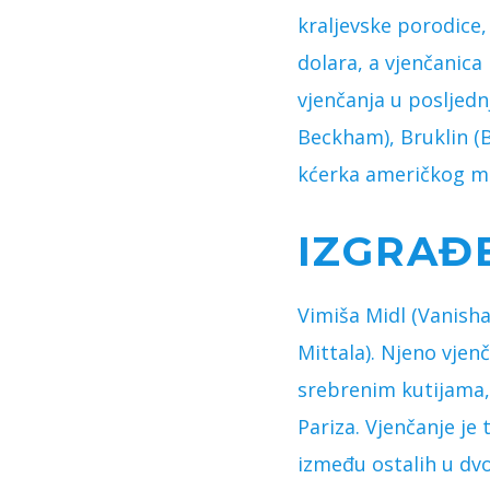
kraljevske porodice, 
dolara, a vjenčanica
vjenčanja u posljednj
Beckham), Bruklin (Br
kćerka američkog mil
IZGRAĐ
Vimiša Midl (Vanish
Mittala). Njeno vjen
srebrenim kutijama, 
Pariza. Vjenčanje je
između ostalih u dvo