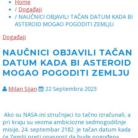
Home
/
Događaji
/ NAUČNICI OBJAVILI TAČAN DATUM KADA BI
ASTEROID MOGAO POGODITI ZEMLJU
Događaji
NAUČNICI OBJAVILI TAČAN
DATUM KADA BI ASTEROID
MOGAO POGODITI ZEMLJU
Milan Sijan
22 Septembra 2023
Ako su NASA-ini stručnjaci to tačno izračunali, a
pri kraju su veoma ambiciozne sedmogodišnje
misije, 24. septembar 2182. je tačan datum kada
će Zemlji preti opasnost da bude pogođena