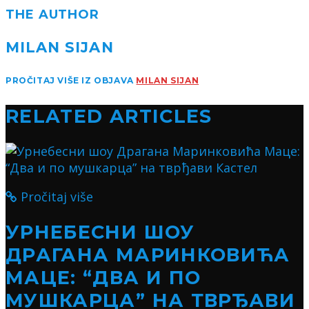
THE AUTHOR
MILAN SIJAN
PROČITAJ VIŠE IZ OBJAVA
MILAN SIJAN
RELATED ARTICLES
Pročitaj više
УРНЕБЕСНИ ШОУ
ДРАГАНА МАРИНКОВИЋА
МАЦЕ: “ДВА И ПО
МУШКАРЦА” НА ТВРЂАВИ