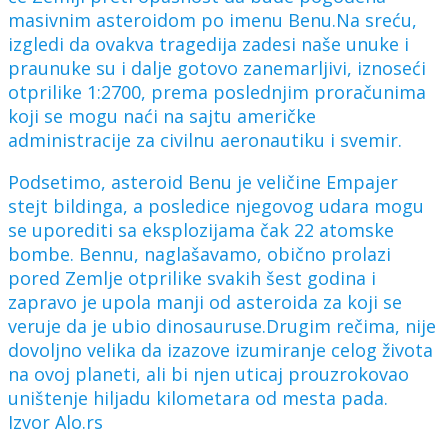
masivnim asteroidom po imenu Benu.Na sreću,
izgledi da ovakva tragedija zadesi naše unuke i
praunuke su i dalje gotovo zanemarljivi, iznoseći
otprilike 1:2700, prema poslednjim proračunima
koji se mogu naći na sajtu američke
administracije za civilnu aeronautiku i svemir.
Podsetimo, asteroid Benu je veličine Empajer
stejt bildinga, a posledice njegovog udara mogu
se uporediti sa eksplozijama čak 22 atomske
bombe. Bennu, naglašavamo, obično prolazi
pored Zemlje otprilike svakih šest godina i
zapravo je upola manji od asteroida za koji se
veruje da je ubio dinosauruse.Drugim rečima, nije
dovoljno velika da izazove izumiranje celog života
na ovoj planeti, ali bi njen uticaj prouzrokovao
uništenje hiljadu kilometara od mesta pada.
Izvor Alo.rs