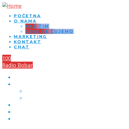
POČETNA
O NAMA
NAŠ TIM
GDJE SE ČUJEMO
MARKETING
KONTAKT
CHAT
100
Radio Bobar
POČETNA
O NAMA
NAŠ TIM
GDJE SE ČUJEMO
MARKETING
KONTAKT
CHAT