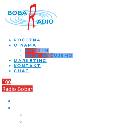
POČETNA
O NAMA
NAŠ TIM
GDJE SE ČUJEMO
MARKETING
KONTAKT
CHAT
100
Radio Bobar
POČETNA
O NAMA
NAŠ TIM
GDJE SE ČUJEMO