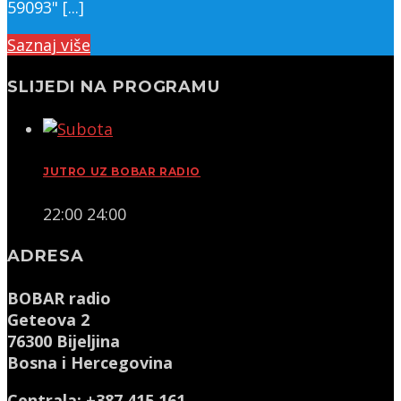
59093" [...]
Saznaj više
SLIJEDI NA PROGRAMU
JUTRO UZ BOBAR RADIO
22:00
24:00
ADRESA
BOBAR radio
Geteova 2
76300 Bijeljina
Bosna i Hercegovina
Centrala: +387 415 161