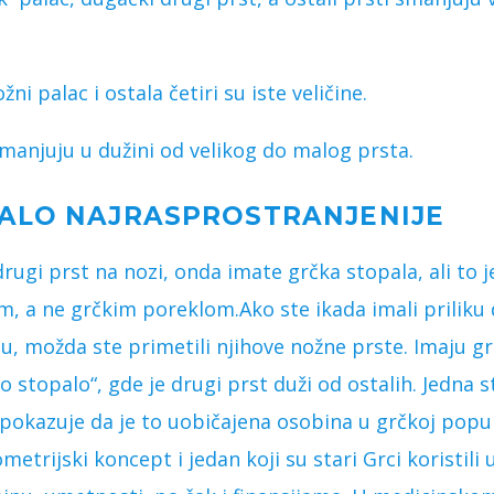
ni palac i ostala četiri su iste veličine.
smanjuju u dužini od velikog do malog prsta.
ALO NAJRASPROSTRANJENIJE
ugi prst na nozi, onda imate grčka stopala, ali to 
 a ne grčkim poreklom.Ako ste ikada imali priliku
u, možda ste primetili njihove nožne prste. Imaju g
 stopalo“, gde je drugi prst duži od ostalih. Jedna s
pokazuje da je to uobičajena osobina u grčkoj populac
etrijski koncept i jedan koji su stari Grci koristili