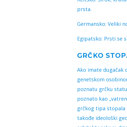
prsta.
Germansko: Veliki nož
Egipatsko: Prsti se 
GRČKO STOP
Ako imate dugačak dr
genetskom osobinom,
poznatu grčku statu
poznato kao „vatreno
grčkog tipa stopala 
takođe ideološki geom