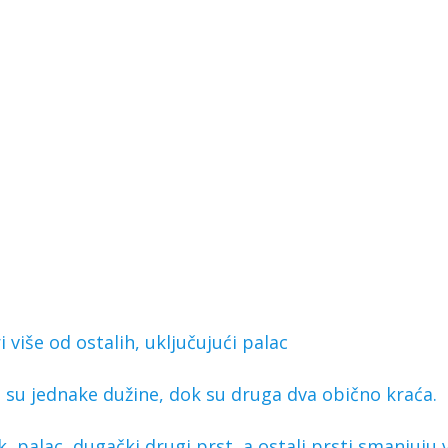
i više od ostalih, uključujući palac
 su jednake dužine, dok su druga dva obično kraća.
ak palac, dugački drugi prst, a ostali prsti smanjuju