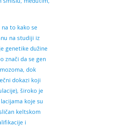
m smislu, međutim,
u na to kako se
u na studiji iz
nje genetike dužine
to znači da se gen
romozoma, dok
čni dokazi koji
cije), široko je
lacijama koje su
sličan keltskom
ifikacije i