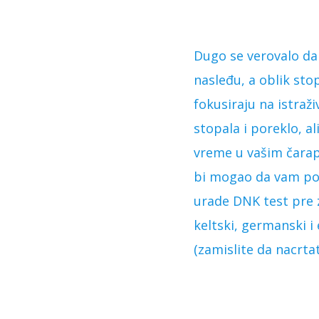
Dugo se verovalo da
nasleđu, a oblik sto
fokusiraju na istraž
stopala i poreklo, a
vreme u vašim čarapa
bi mogao da vam pomo
urade DNK test pre z
keltski, germanski i
(zamislite da nacrtat