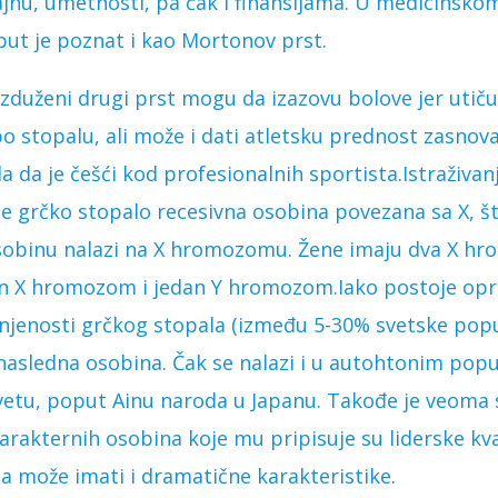
jnu, umetnosti, pa čak i finansijama. U medicinsko
but je poznat i kao Mortonov prst.
 izduženi drugi prst mogu da izazovu bolove jer utič
o stopalu, ali može i dati atletsku prednost zasnovan
a da je češći kod profesionalnih sportista.Istraživa
je grčko stopalo recesivna osobina povezana sa X, š
sobinu nalazi na X hromozomu. Žene imaju dva X h
n X hromozom i jedan Y hromozom.Iako postoje opre
jenosti grčkog stopala (između 5-30% svetske popula
nasledna osobina. Čak se nalazi i u autohtonim popu
vetu, poput Ainu naroda u Japanu. Takođe je veoma 
arakternih osobina koje mu pripisuje su liderske kval
ba može imati i dramatične karakteristike.