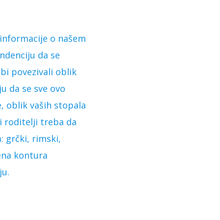
 informacije o našem
endenciju da se
bi povezivali oblik
ju da se sve ovo
 oblik vaših stopala
 roditelji treba da
 grčki, rimski,
jena kontura
ju.