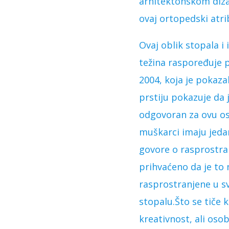
arhitektonskom diza
ovaj ortopedski atri
Ovaj oblik stopala i
težina raspoređuje p
2004, koja je pokazal
prstiju pokazuje da 
odgovoran za ovu o
muškarci imaju jeda
govore o rasprostran
prihvaćeno da je to 
rasprostranjene u s
stopalu.Što se tiče k
kreativnost, ali oso