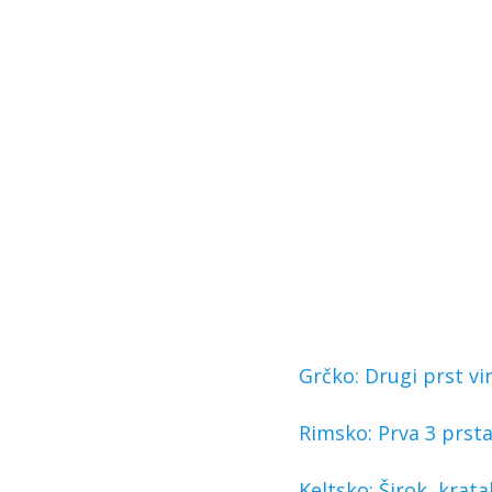
Grčko: Drugi prst vir
Rimsko: Prva 3 prsta
Keltsko: Širok, krat