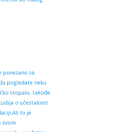
je povezano sa
 da pogledate neku
rčko stopalo, takođe
tudija o učestalosti
iji.Ali to je
 u svom