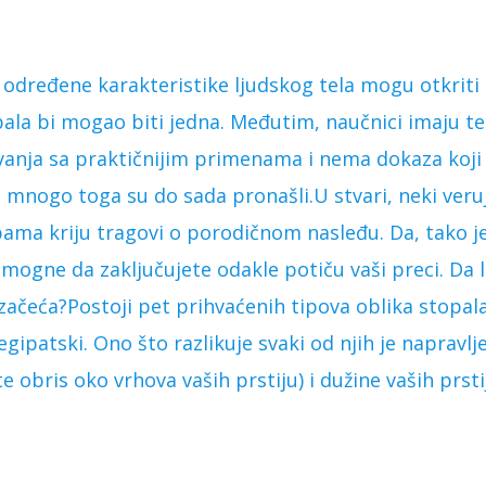
 određene karakteristike ljudskog tela mogu otkriti
pala bi mogao biti jedna. Međutim, naučnici imaju t
ivanja sa praktičnijim primenama i nema dokaza koji 
li mnogo toga su do sada pronašli.U stvari, neki veru
ma kriju tragovi o porodičnom nasleđu. Da, tako je,
gne da zaključujete odakle potiču vaši preci. Da li
ačeća?Postoji pet prihvaćenih tipova oblika stopala:
 egipatski. Ono što razlikuje svaki od njih je napravl
e obris oko vrhova vaših prstiju) i dužine vaših prsti