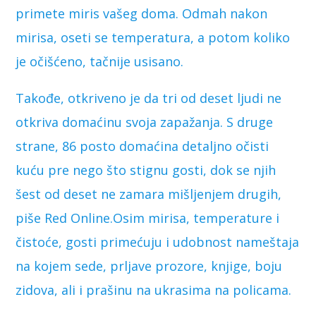
primete miris vašeg doma. Odmah nakon
mirisa, oseti se temperatura, a potom koliko
je očišćeno, tačnije usisano.
Takođe, otkriveno je da tri od deset ljudi ne
otkriva domaćinu svoja zapažanja. S druge
strane, 86 posto domaćina detaljno očisti
kuću pre nego što stignu gosti, dok se njih
šest od deset ne zamara mišljenjem drugih,
piše Red Online.Osim mirisa, temperature i
čistoće, gosti primećuju i udobnost nameštaja
na kojem sede, prljave prozore, knjige, boju
zidova, ali i prašinu na ukrasima na policama.