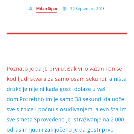
Milan Sijan
29 Septembra 2023
Poznato je da je prvi utisak vrlo važan i on se
kod ljudi stvara za samo osam sekundi
, a ništa
drukčije nije ni kada gosti dolaze u vaš
dom.Potrebno im je samo 38 sekundi da uoče
sve sitnice i počnu s osuđivanjem, a evo šta im
sve smeta.Sprovedeno je istraživanje na 2.000
odraslih ljudi i zaključeno je da gosti prvo