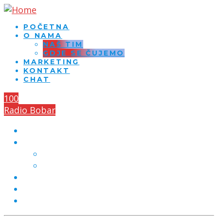
POČETNA
O NAMA
NAŠ TIM
GDJE SE ČUJEMO
MARKETING
KONTAKT
CHAT
100
Radio Bobar
POČETNA
O NAMA
NAŠ TIM
GDJE SE ČUJEMO
MARKETING
KONTAKT
CHAT