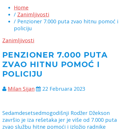
Home
/
Zanimljivosti
/ Penzioner 7.000 puta zvao hitnu pomoć i
policiju
Zanimljivosti
PENZIONER 7.000 PUTA
ZVAO HITNU POMOĆ I
POLICIJU
Milan Sijan
22 Februara 2023
Sedamdesetsedmogodišnji Rodžer Džekson
završio je iza rešetaka jer je više od 7.000 puta
zvao službu hitne pomoći i izložio radnike