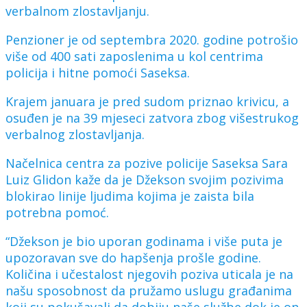
verbalnom zlostavljanju.
Penzioner je od septembra 2020. godine potrošio
više od 400 sati zaposlenima u kol centrima
policija i hitne pomoći Saseksa.
Krajem januara je pred sudom priznao krivicu, a
osuđen je na 39 mjeseci zatvora zbog višestrukog
verbalnog zlostavljanja.
Načelnica centra za pozive policije Saseksa Sara
Luiz Glidon kaže da je Džekson svojim pozivima
blokirao linije ljudima kojima je zaista bila
potrebna pomoć.
“Džekson je bio uporan godinama i više puta je
upozoravan sve do hapšenja prošle godine.
Količina i učestalost njegovih poziva uticala je na
našu sposobnost da pružamo uslugu građanima
koji su pokušavali da dobiju naše službe dok je on