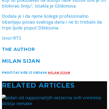
blokirao liniju”, istakla je Glidonova.
Dodala je i da njene kolege profesionalno
obavljaju posao svakoga dana i ne bi trebalo da
trpe ljude poput Džeksona.
Izvor:RTS
THE AUTHOR
MILAN SIJAN
PROČITAJ VIŠE IZ OBJAVA
MILAN SIJAN
RELATED ARTICLES