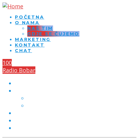
POČETNA
O NAMA
NAŠ TIM
GDJE SE ČUJEMO
MARKETING
KONTAKT
CHAT
100
Radio Bobar
POČETNA
O NAMA
NAŠ TIM
GDJE SE ČUJEMO
MARKETING
KONTAKT
CHAT