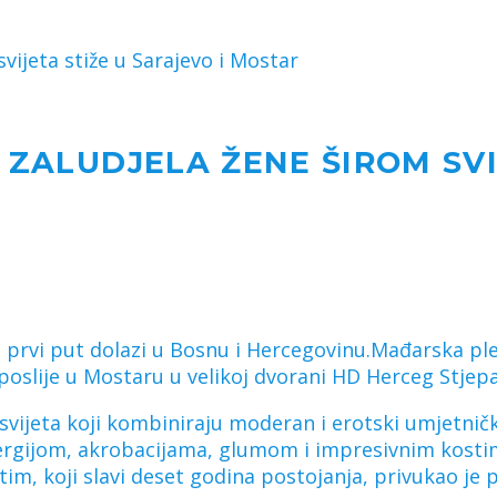
svijeta stiže u Sarajevo i Mostar
 ZALUDJELA ŽENE ŠIROM SVI
eta prvi put dolazi u Bosnu i Hercegovinu.Mađarska p
oslije u Mostaru u velikoj dvorani HD Herceg Stjep
 svijeta koji kombiniraju moderan i erotski umjetnič
 energijom, akrobacijama, glumom i impresivnim kost
m, koji slavi deset godina postojanja, privukao je p