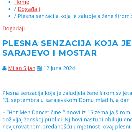
Home
/
Događaji
/ Plesna senzacija koja je zaludjela žene širom 
Događaji
PLESNA SENZACIJA KOJA JE
SARAJEVO I MOSTAR
Milan Sijan
12 Juna 2024
Plesna senzacija koja je zaludjela žene širom svij
13. septembra u sarajevskom Domu mladih, a dan p
– “Hot Men Dance” čine članovi iz 15 zemalja širom
doživljaj ženskoj publici. Njihovi nastupi obiluju
nevjerovatnom predanošću umjetnosti ovaj plesni ti