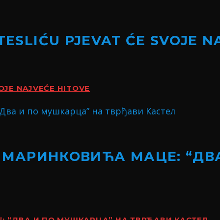
 TESLIĆU PJEVAT ĆE SVOJE 
VOJE NAJVEĆE HITOVE
 МАРИНКОВИЋА МАЦЕ: “ДВ