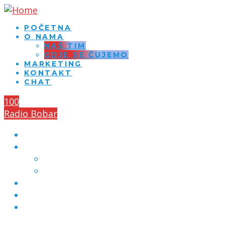
POČETNA
O NAMA
NAŠ TIM
GDJE SE ČUJEMO
MARKETING
KONTAKT
CHAT
100
Radio Bobar
POČETNA
O NAMA
NAŠ TIM
GDJE SE ČUJEMO
MARKETING
KONTAKT
CHAT