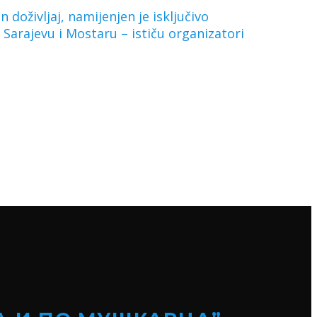
 doživljaj, namijenjen je isključivo
 Sarajevu i Mostaru – ističu organizatori