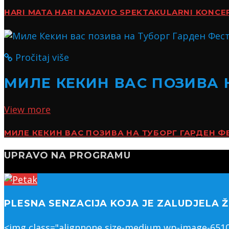
HARI MATA HARI NAJAVIO SPEKTAKULARNI KONC
Pročitaj više
МИЛЕ КЕКИН ВАС ПОЗИВА 
View more
МИЛЕ КЕКИН ВАС ПОЗИВА НА ТУБОРГ ГАРДЕН Ф
UPRAVO NA PROGRAMU
PLESNA SENZACIJA KOJA JE ZALUDJELA Ž
<img class="alignnone size-medium wp-image-65109"