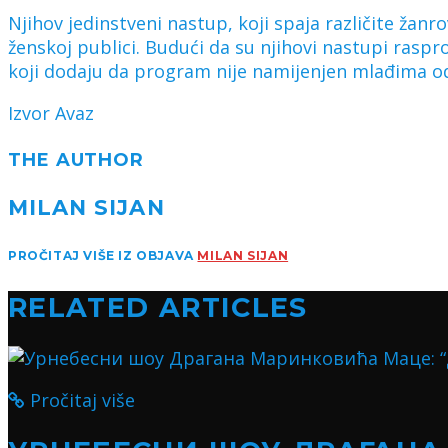
Njihov jedinstveni nastup, koji spaja različite žanr
ženskoj publici. Budući da su njihovi nastupi raspro
koji dodaju da program nije namijenjen mlađima o
Izvor Avaz
THE AUTHOR
MILAN SIJAN
PROČITAJ VIŠE IZ OBJAVA
MILAN SIJAN
RELATED ARTICLES
Pročitaj više