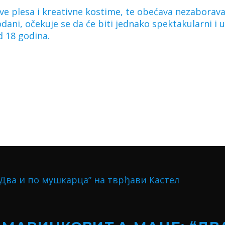
ove plesa i kreativne kostime, te obećava nezaboravan
dani, očekuje se da će biti jednako spektakularni i u
d 18 godina.