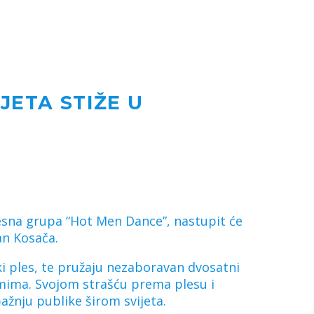
JETA STIŽE U
lesna grupa “Hot Men Dance”, nastupit će
an Kosača.
ki ples, te pružaju nezaboravan dvosatni
imima. Svojom strašću prema plesu i
ažnju publike širom svijeta.