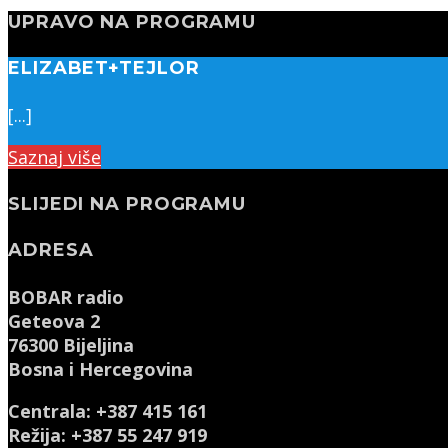
UPRAVO NA PROGRAMU
ELIZABET+TEJLOR
[...]
Saznaj više
SLIJEDI NA PROGRAMU
ADRESA
BOBAR radio
Geteova 2
76300 Bijeljina
Bosna i Hercegovina
Centrala: +387 415 161
Režija: +387 55 247 919