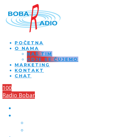
POČETNA
O NAMA
NAŠ TIM
GDJE SE ČUJEMO
MARKETING
KONTAKT
CHAT
100
Radio Bobar
POČETNA
O NAMA
NAŠ TIM
GDJE SE ČUJEMO