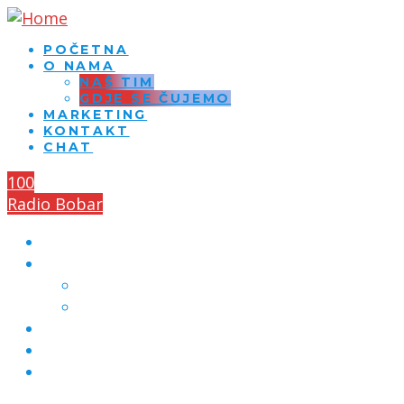
POČETNA
O NAMA
NAŠ TIM
GDJE SE ČUJEMO
MARKETING
KONTAKT
CHAT
100
Radio Bobar
POČETNA
O NAMA
NAŠ TIM
GDJE SE ČUJEMO
MARKETING
KONTAKT
CHAT