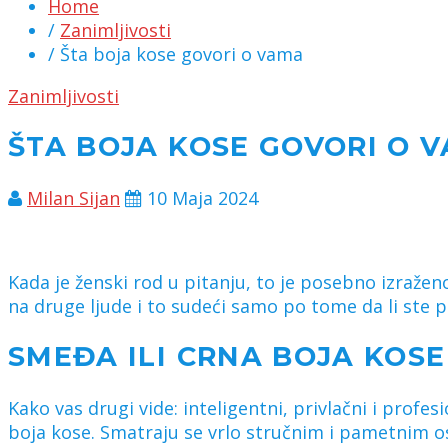
Home
/
Zanimljivosti
/ Šta boja kose govori o vama
Zanimljivosti
ŠTA BOJA KOSE GOVORI O 
Milan Sijan
10 Maja 2024
Kada je ženski rod u pitanju, to je posebno izraže
na druge ljude i to sudeći samo po tome da li ste 
SMEĐA ILI CRNA BOJA KOSE
Kako vas drugi vide: inteligentni, privlačni i prof
boja kose. Smatraju se vrlo stručnim i pametnim os