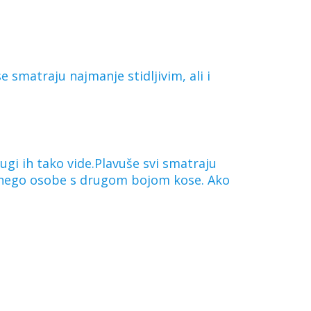
smatraju najmanje stidljivim, ali i
rugi ih tako vide.Plavuše svi smatraju
e nego osobe s drugom bojom kose. Ako