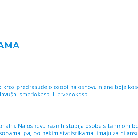
VAMA
no kroz predrasude o osobi na osnovu njene boje kose
plavuša, smeđokosa ili crvenokosa!
esionalni. Na osnovu raznih studija osobe s tamnom b
obama, pa, po nekim statistikama, imaju za nijansu