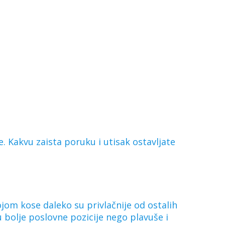
. Kakvu zaista poruku i utisak ostavljate
ojom kose daleko su privlačnije od ostalih
 bolje poslovne pozicije nego plavuše i