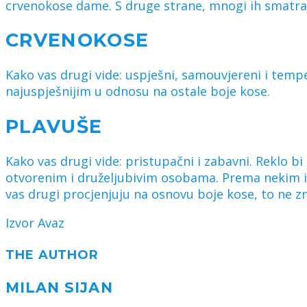
crvenokose dame. S druge strane, mnogi ih smatra
CRVENOKOSE
Kako vas drugi vide: uspješni, samouvjereni i temp
najuspješnijim u odnosu na ostale boje kose.
PLAVUŠE
Kako vas drugi vide: pristupačni i zabavni. Reklo bi
otvorenim i druželjubivim osobama. Prema nekim i
vas drugi procjenjuju na osnovu boje kose, to ne znač
Izvor Avaz
THE AUTHOR
MILAN SIJAN