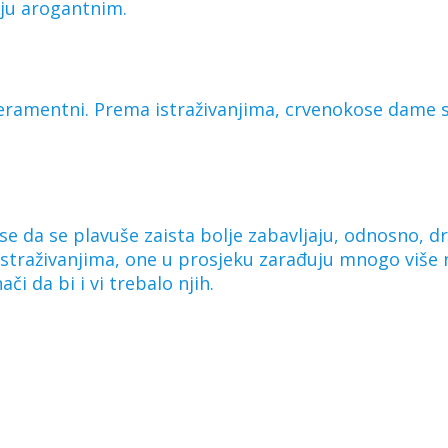
ju arogantnim.
eramentni. Prema istraživanjima, crvenokose dame se 
 se da se plavuše zaista bolje zabavljaju, odnosno, d
straživanjima, one u prosjeku zarađuju mnogo viš
i da bi i vi trebalo njih.