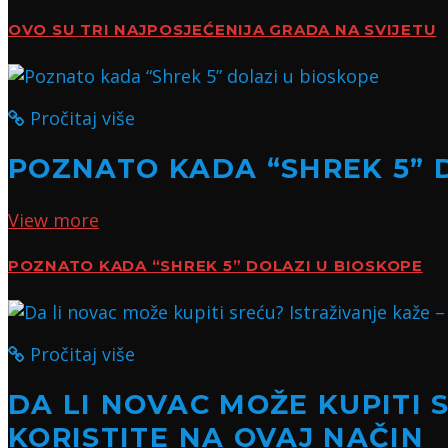
OVO SU TRI NAJPOSJEĆENIJA GRADA NA SVIJETU
Pročitaj više
POZNATO KADA “SHREK 5” 
View more
POZNATO KADA “SHREK 5” DOLAZI U BIOSKOPE
Pročitaj više
DA LI NOVAC MOŽE KUPITI 
KORISTITE NA OVAJ NAČIN