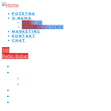
POČETNA
O NAMA
NAŠ TIM
GDJE SE ČUJEMO
MARKETING
KONTAKT
CHAT
100
Radio Bobar
POČETNA
O NAMA
NAŠ TIM
GDJE SE ČUJEMO
MARKETING
KONTAKT
CHAT