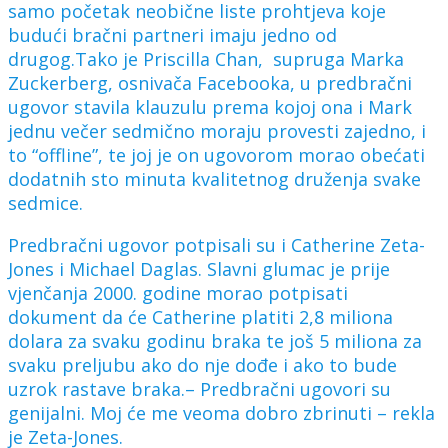
samo početak neobične liste prohtjeva koje
budući bračni partneri imaju jedno od
drugog.Tako je Priscilla Chan, supruga Marka
Zuckerberg, osnivača Facebooka, u predbračni
ugovor stavila klauzulu prema kojoj ona i Mark
jednu večer sedmično moraju provesti zajedno, i
to “offline”, te joj je on ugovorom morao obećati
dodatnih sto minuta kvalitetnog druženja svake
sedmice.
Predbračni ugovor potpisali su i Catherine Zeta-
Jones i Michael Daglas. Slavni glumac je prije
vjenčanja 2000. godine morao potpisati
dokument da će Catherine platiti 2,8 miliona
dolara za svaku godinu braka te još 5 miliona za
svaku preljubu ako do nje dođe i ako to bude
uzrok rastave braka.– Predbračni ugovori su
genijalni. Moj će me veoma dobro zbrinuti – rekla
je Zeta-Jones.