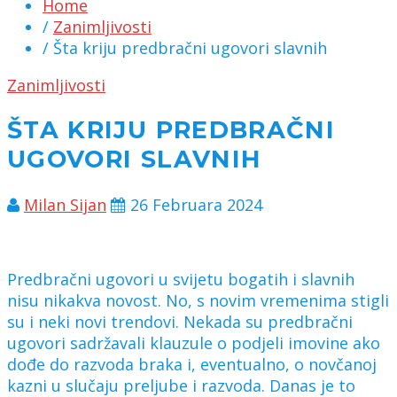
Home
/
Zanimljivosti
/ Šta kriju predbračni ugovori slavnih
Zanimljivosti
ŠTA KRIJU PREDBRAČNI
UGOVORI SLAVNIH
Milan Sijan
26 Februara 2024
Predbračni ugovori u svijetu bogatih i slavnih
nisu nikakva novost. No, s novim vremenima stigli
su i neki novi trendovi. Nekada su predbračni
ugovori sadržavali klauzule o podjeli imovine ako
dođe do razvoda braka i, eventualno, o novčanoj
kazni u slučaju preljube i razvoda. Danas je to