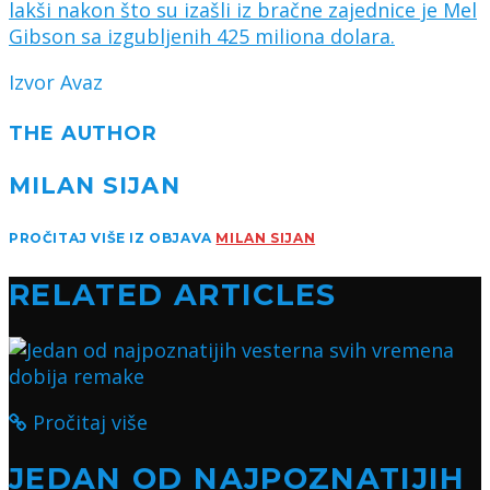
lakši nakon što su izašli iz bračne zajednice je Mel
Gibson sa izgubljenih 425 miliona dolara.
Izvor Avaz
THE AUTHOR
MILAN SIJAN
PROČITAJ VIŠE IZ OBJAVA
MILAN SIJAN
RELATED ARTICLES
Pročitaj više
JEDAN OD NAJPOZNATIJIH