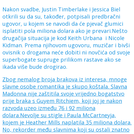
Nakon svadbe, Justin Timberlake i Jessica Biel
otkrili su da su, također, potpisali predbračni
ugovor, u kojem se navodi da će pjevač glumici
isplatiti pola miliona dolara ako je prevari.Nešto
drugačija situacija je kod Keith Urbana i Nicole
Kidman. Prema njihovom ugovoru, muzičar i bivši
ovisnik o drogama neće dobiti ni novčića od svoje
superbogate supruge prilikom rastave ako se
ikada više bude drogirao.
Zbog nemalog broja brakova iz interesa, mnoge
slavne osobe romantika je skupo koštala. Slavna
Madonna nije zaštitila svoje vrijedno bogatstvo
prije braka s Guyem Ritchiem, koji joj je nakon
razvoda uzeo između 76 i 92 miliona
dolara.Nevolje su stigle i Paula McCartneyja,
kojem je Heather Mills naplatila 35 miliona dolara.
No, rekorder među slavnima koji su ostali znatno