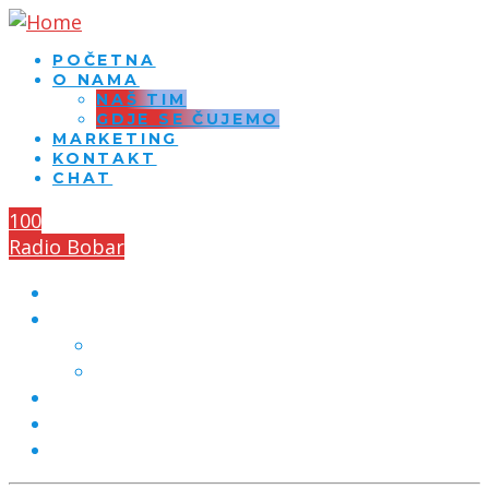
POČETNA
O NAMA
NAŠ TIM
GDJE SE ČUJEMO
MARKETING
KONTAKT
CHAT
100
Radio Bobar
POČETNA
O NAMA
NAŠ TIM
GDJE SE ČUJEMO
MARKETING
KONTAKT
CHAT