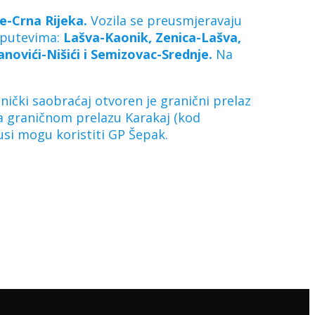
ce-Crna Rijeka.
Vozila se preusmjeravaju
m putevima:
Lašva-Kaonik, Zenica-Lašva,
anovići-Nišići i Semizovac-Srednje.
Na
nički saobraćaj otvoren je granični prelaz
na graničnom prelazu Karakaj (kod
usi mogu koristiti GP Šepak.