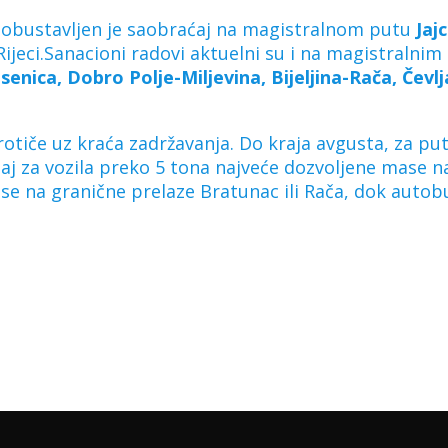
na obustavljen je saobraćaj na magistralnom putu
Jaj
ijeci.Sanacioni radovi aktuelni su i na magistralni
nica, Dobro Polje-Miljevina, Bijeljina-Rača, Čevlj
tiče uz kraća zadržavanja. Do kraja avgusta, za put
ćaj za vozila preko 5 tona najveće dozvoljene mase 
 se na granične prelaze Bratunac ili Rača, dok autob