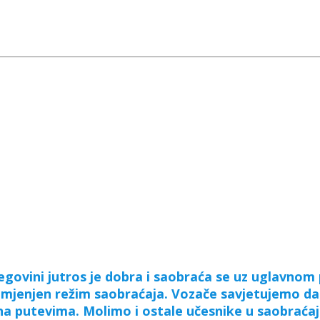
govini jutros je dobra i saobraća se uz uglavnom 
e izmjenjen režim saobraćaja. Vozače savjetujemo d
na putevima. Molimo i ostale učesnike u saobraćaj