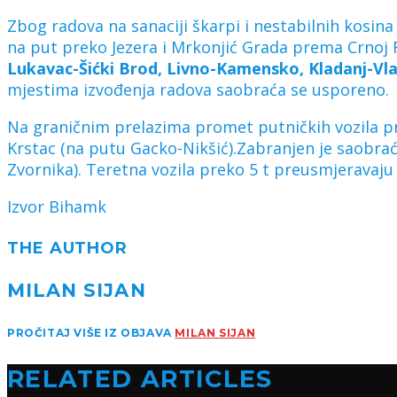
Zbog radova na sanaciji škarpi i nestabilnih kosi
na put preko Jezera i Mrkonjić Grada prema Crnoj R
Lukavac-Šićki Brod, Livno-Kamensko, Kladanj-Vlase
mjestima izvođenja radova saobraća se usporeno.
Na graničnim prelazima promet putničkih vozila pro
Krstac (na putu Gacko-Nikšić).Zabranjen je saobra
Zvornika). Teretna vozila preko 5 t preusmjeravaju
Izvor Bihamk
THE AUTHOR
MILAN SIJAN
PROČITAJ VIŠE IZ OBJAVA
MILAN SIJAN
RELATED ARTICLES