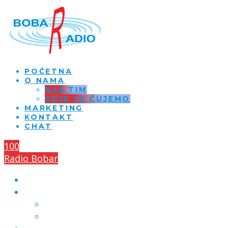
POČETNA
O NAMA
NAŠ TIM
GDJE SE ČUJEMO
MARKETING
KONTAKT
CHAT
100
Radio Bobar
POČETNA
O NAMA
NAŠ TIM
GDJE SE ČUJEMO