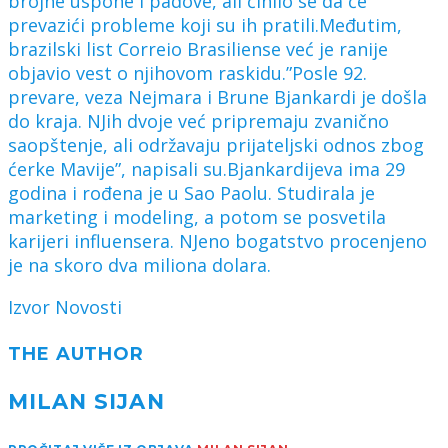
brojne uspone i padove, ali činilo se da će
prevazići probleme koji su ih pratili.Međutim,
brazilski list Correio Brasiliense već je ranije
objavio vest o njihovom raskidu.”Posle 92.
prevare, veza Nejmara i Brune Bjankardi je došla
do kraja. NJih dvoje već pripremaju zvanično
saopštenje, ali održavaju prijateljski odnos zbog
ćerke Mavije”, napisali su.Bjankardijeva ima 29
godina i rođena je u Sao Paolu. Studirala je
marketing i modeling, a potom se posvetila
karijeri influensera. NJeno bogatstvo procenjeno
je na skoro dva miliona dolara.
Izvor Novosti
THE AUTHOR
MILAN SIJAN