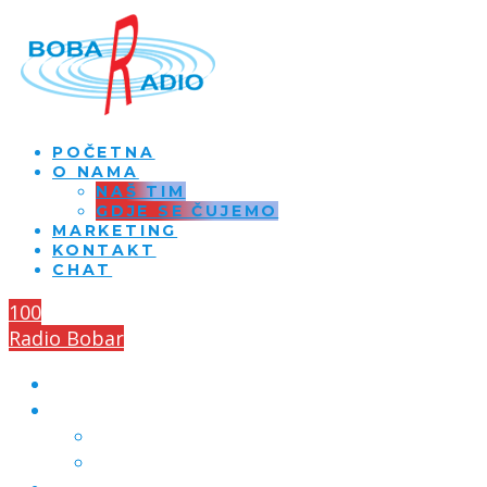
POČETNA
O NAMA
NAŠ TIM
GDJE SE ČUJEMO
MARKETING
KONTAKT
CHAT
100
Radio Bobar
POČETNA
O NAMA
NAŠ TIM
GDJE SE ČUJEMO