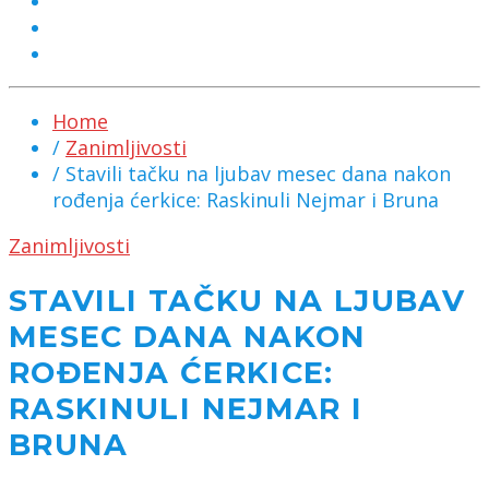
MARKETING
KONTAKT
CHAT
Home
/
Zanimljivosti
/ Stavili tačku na ljubav mesec dana nakon
rođenja ćerkice: Raskinuli Nejmar i Bruna
Zanimljivosti
STAVILI TAČKU NA LJUBAV
MESEC DANA NAKON
ROĐENJA ĆERKICE:
RASKINULI NEJMAR I
BRUNA