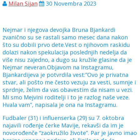
Milan Sijan
30 Novembra 2023
Nejmar i njegova devojka Bruna Bjankardi
zvanično su se rastali samo mesec dana nakon
što su dobili prvo dete.Vest o njihovom raskidu
dolazi nakon spekulacija poslednjih nedelja da
više nisu zajedno, a dugo su kružile glasine da je
Nejmar neveran.Objavom na Instagramu,
Bjankardijeva je potvrdila vest:”Ovo je privatna
stvar, ali pošto me često vezuju za vesti, sumnje i
sprdnje, želim da vas obavestim da nisam u vezi.
Mi smo Mejvini roditelji i to je razlog naše veze.
Hvala vam”, napisala je ona na Instagramu.
Fudbaler (31) i influenserka (29) su 7. oktobra
najavili rođenje ćerke Mavije, rekavši da im je
novorođenče “zaokružilo živote”. Par je javno imao