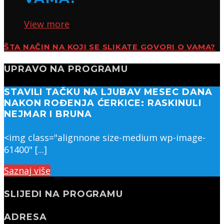
View more
ŠTA NAČIN NA KOJI SE SLIKATE GOVORI O VAMA?
UPRAVO NA PROGRAMU
STAVILI TAČKU NA LJUBAV MESEC DANA
NAKON ROĐENJA ĆERKICE: RASKINULI
NEJMAR I BRUNA
<img class="alignnone size-medium wp-image-
61400" [...]
Saznaj više
SLIJEDI NA PROGRAMU
ADRESA