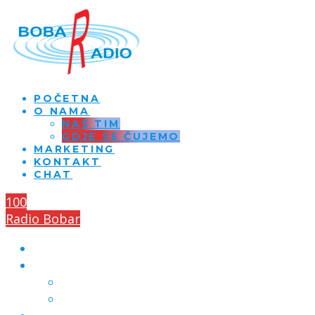
POČETNA
O NAMA
NAŠ TIM
GDJE SE ČUJEMO
MARKETING
KONTAKT
CHAT
100
Radio Bobar
POČETNA
O NAMA
NAŠ TIM
GDJE SE ČUJEMO