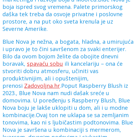
boja ispred svog vremena. Palete primorskog
daška tek treba da osvoje privatne i poslovne
prostore, a na put oko sveta krenula je uz
Severne Amerike.
Blue Nova je nežna, a bogata, hladna, a umirujuća
i upravo je to čini savršenom za svaki enterijer.
Bilo da ovom bojom želite da obojite dnevni
boravak,
spavaću sobu
ili kancelariju – ona će
stvoriti dobru atmosferu, učiniti vas
produktivnijim, ali i opuštenijim,
prenosi
Zadovoljna.hr
.Poput Raspberry Blush iz
2023., Blue Nova nam nudi dašak sreće u
domovima. U poređenju s Raspberry Blush, Blue
Nova boju je lakše uklopiti u dom, ali i u modne
kombinacije.Ovaj ton ne uklapa se sa zemljanim
tonovima, kao ni s ljubičastim podtonovima. Blue
Nova je savršena u kombinaciji s mermerom,
kvarcom, drvenim podovima i sivkastim