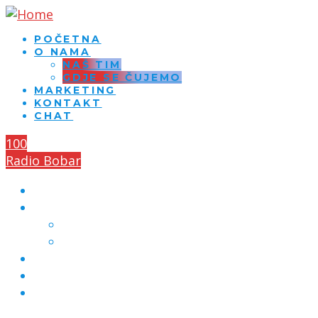
POČETNA
O NAMA
NAŠ TIM
GDJE SE ČUJEMO
MARKETING
KONTAKT
CHAT
100
Radio Bobar
POČETNA
O NAMA
NAŠ TIM
GDJE SE ČUJEMO
MARKETING
KONTAKT
CHAT