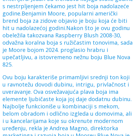
s nestrpljenjem čekamo jest hit boja nadolazeće
godine.Benjamin Moore, popularni američki
brend boja za zidove objavio je boju koja će biti
hit u nadolazećoj godini.Nakon što je ovu godinu
obeležila takozvana Raspberry Blush 2008-30,
odvažna koralna boja s ružičastim tonovima, sada
je Moore bojom 2024. proglasio hrabru i
upečatljivu, a istovremeno nežnu boju Blue Nova
825.
Ovu boju karakteriše primamljivi srednji ton koji
u ravnotežu dovodi dubinu, intrigu, privlačnost i
uveravanje. Ova osvežavajuća plava boja ima
elemente ljubičaste koja joj daje dodatnu dubinu.
Najbolje funkcioniše u kombinaciji s mekom,
belom obradom i odlično izgleda u domovima, ali
i u kancelarijama koje su okrenute modernom
uređenju, rekla je Andrea Magno, direktorka
marketinga i razvoja boja u Mooreu.Blue Nova je