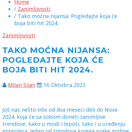
Home
/
Zanimljivosti
/ Tako moćna nijansa: Pogledajte koja će
boja biti hit 2024.
Zanimljivosti
TAKO MOĆNA NIJANSA:
POGLEDAJTE KOJA ĆE
BOJA BITI HIT 2024.
Milan Sijan
16 Oktobra 2023
Još nas nešto više od dva meseci deli do Nove
2024. koja će sa sobom doneti zanimljive
trendove, kako u modi i lepoti, tako i u uređenju
enterijera. Jedan od trendova kojega svake godine