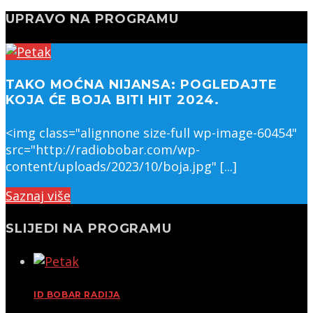
UPRAVO NA PROGRAMU
TAKO MOĆNA NIJANSA: POGLEDAJTE
KOJA ĆE BOJA BITI HIT 2024.
<img class="alignnone size-full wp-image-60454"
src="http://radiobobar.com/wp-
content/uploads/2023/10/boja.jpg" [...]
Saznaj više
SLIJEDI NA PROGRAMU
ID BOBAR RADIJA