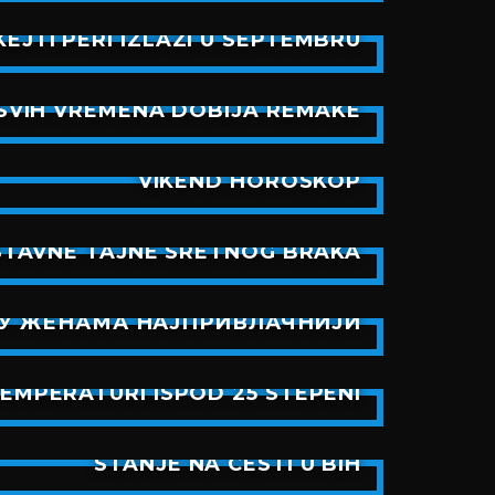
EJTI PERI IZLAZI U SEPTEMBRU
SVIH VREMENA DOBIJA REMAKE
VIKEND HOROSKOP
STAVNE TAJNE SRETNOG BRAKA
СУ ЖЕНАМА НАЈПРИВЛАЧНИЈИ
TEMPERATURI ISPOD 25 STEPENI
STANJE NA CESTI U BIH