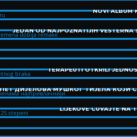
NOVI ALBUM K
JEDAN OD NAJPOZNATIJIH VESTERNA 
TERAPEUTI OTKRILI JEDNO
ПЕТ ДИЈЕЛОВА МУШКОГ ТИЈЕЛА КОЈИ 
LIJEKOVE ČUVAJTE NA 