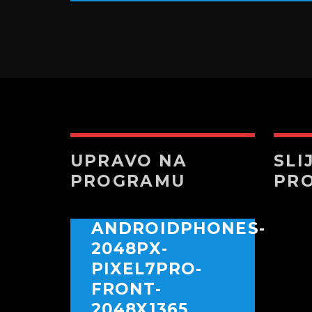
UPRAVO NA
SLI
PROGRAMU
PR
ANDROIDPHONES-
2048PX-
PIXEL7PRO-
FRONT-
2048X1365