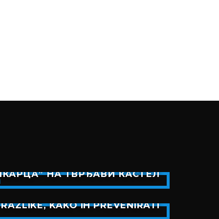
КАРЦА” НА ТВРЂАВИ КАСТЕЛ
RAZLIKE, KAKO IH PREVENIRATI