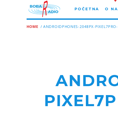
POČETNA
O N
HOME
/ ANDROIDPHONES-2048PX-PIXEL7PRO
ANDRO
PIXEL7