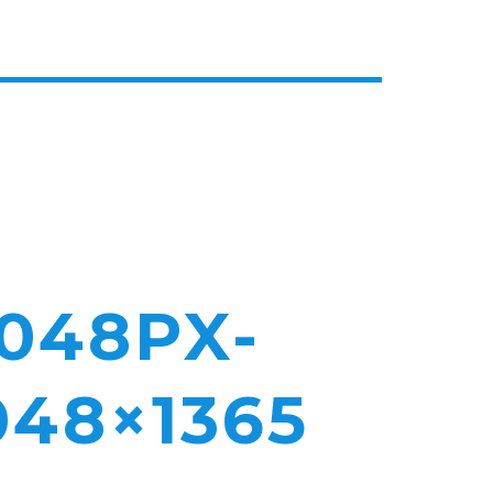
048PX-
48×1365