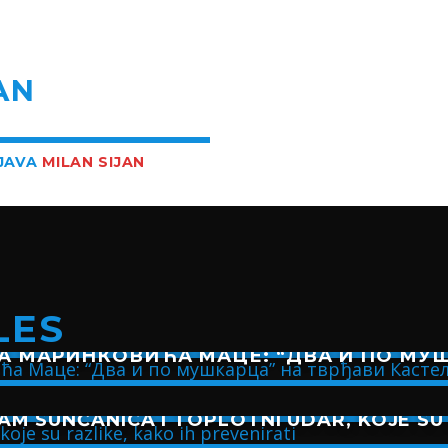
R
AN
BJAVA
MILAN SIJAN
LES
А МАРИНКОВИЋА МАЦЕ: “ДВА И ПО МУШ
AM SUNČANICA I TOPLOTNI UDAR, KOJE SU 