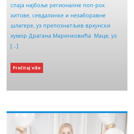
спаја најбоље регионалне поп-рок
хитове, севдалинке и незаборавне
шлагере, уз препознатљив врхунски
хумор Драгана Маринковића Маце, уз
[…]
Pročitaj više