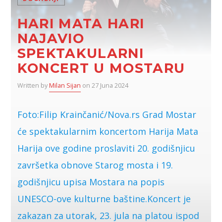
HARI MATA HARI
NAJAVIO
SPEKTAKULARNI
KONCERT U MOSTARU
Written by
Milan Sijan
on 27 Juna 2024
Foto:Filip Krainčanić/Nova.rs Grad Mostar
će spektakularnim koncertom Harija Mata
Harija ove godine proslaviti 20. godišnjicu
završetka obnove Starog mosta i 19.
godišnjicu upisa Mostara na popis
UNESCO-ove kulturne baštine.Koncert je
zakazan za utorak, 23. jula na platou ispod