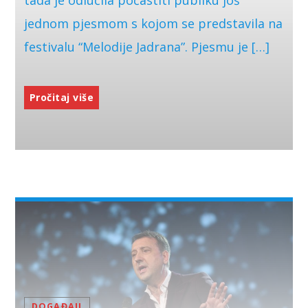
jednom pjesmom s kojom se predstavila na
festivalu “Melodije Jadrana”. Pjesmu je […]
Pročitaj više
DOGAĐAJI