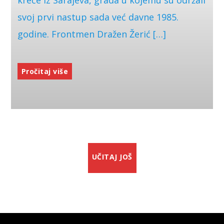
kreće iz Sarajeva, grada u kojemu su održali
svoj prvi nastup sada već davne 1985.
godine. Frontmen Dražen Žerić […]
Pročitaj više
UČITAJ JOŠ