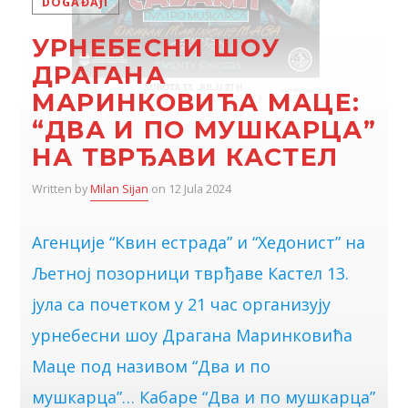
DOGAĐAJI
УРНЕБЕСНИ ШОУ
ДРАГАНА
МАРИНКОВИЋА МАЦЕ:
“ДВА И ПО МУШКАРЦА”
НА ТВРЂАВИ КАСТЕЛ
Written by
Milan Sijan
on 12 Jula 2024
Агенције “Квин естрада” и “Хедонист” на
Љетној позорници тврђаве Кастел 13.
јула са почетком у 21 час организују
урнебесни шоу Драгана Маринковића
Маце под називом “Два и по
мушкарца”… Кабаре “Два и по мушкарца”