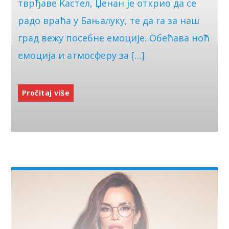
тврђаве Kастел, Џенан је открио да се
радо враћа у Бањалуку, те да га за наш
град вежу посебне емоције. Обећава ноћ
емоција и атмосферу за […]
Pročitaj više