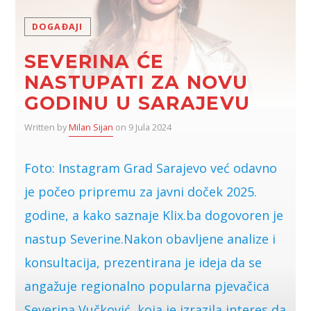
DOGAĐAJI
SEVERINA ĆE
NASTUPATI ZA NOVU
GODINU U SARAJEVU
Written by
Milan Sijan
on 9 Jula 2024
Foto: Instagram Grad Sarajevo već odavno
je počeo pripremu za javni doček 2025.
godine, a kako saznaje Klix.ba dogovoren je
nastup Severine.Nakon obavljene analize i
konsultacija, prezentirana je ideja da se
angažuje regionalno popularna pjevačica
Severina Vučković, koja je izrazila interes da