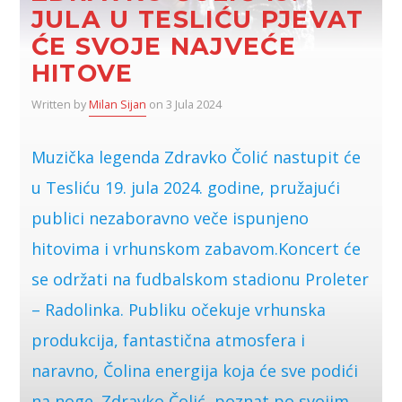
JULA U TESLIĆU PJEVAT
ĆE SVOJE NAJVEĆE
HITOVE
Written by
Milan Sijan
on 3 Jula 2024
Muzička legenda Zdravko Čolić nastupit će
u Tesliću 19. jula 2024. godine, pružajući
publici nezaboravno veče ispunjeno
hitovima i vrhunskom zabavom.Koncert će
se održati na fudbalskom stadionu Proleter
– Radolinka. Publiku očekuje vrhunska
produkcija, fantastična atmosfera i
naravno, Čolina energija koja će sve podići
na noge. Zdravko Čolić, poznat po svojim