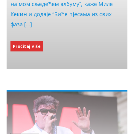
на мом сљедећем албуму”, каже Миле
Кекин и додаје “Биће пјесама из свих
фаза […]
Pročitaj više