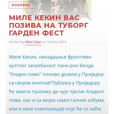
DOGAĐAJI
МИЛЕ КЕКИН ВАС
ПОЗИВА НА ТУБОРГ
ГАРДЕН ФЕСТ
Written by
Milan Sijan
on 26 Juna 2024
Миле Кекин, некадашњи фронтмен
култног загребачког панк-рок бенда
“Хладно пиво” поново долази у Приједор
са својом екипом!“Публика у Приједору
ће имати прилику да чује пјесме Хладног
пива, као и са мојих самосталних албума,
али и неке композиције које ће се наћи