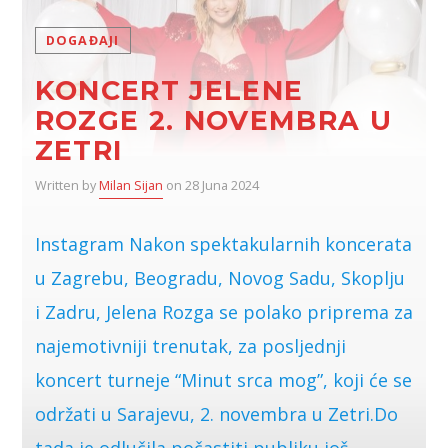
DOGAĐAJI
KONCERT JELENE
ROZGE 2. NOVEMBRA U
ZETRI
Written by
Milan Sijan
on 28 Juna 2024
Instagram Nakon spektakularnih koncerata
u Zagrebu, Beogradu, Novog Sadu, Skoplju
i Zadru, Jelena Rozga se polako priprema za
najemotivniji trenutak, za posljednji
koncert turneje “Minut srca mog”, koji će se
održati u Sarajevu, 2. novembra u Zetri.Do
tada je odlučila počastiti publiku još