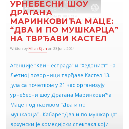
УРНЕБЕСНИ ШОУ
ДРАГАНА
МАРИНКОВИЋА МАЦЕ:
“ДВА И ПО МУШКАРЦА”
НА ТВРЂАВИ КАСТЕЛ
Written by
Milan Sijan
on 28 Juna 2024
Агенције “Квин естрада” и “Хедонист” на
Љетној позорници тврђаве Кастел 13.
јула са почетком у 21 час организују
урнебесни шоу Драгана Маринковића
Маце под називом “Два и по
мушкарца”…Кабаре “Два и по мушкарца”
врхунски је комедијски спектакл који