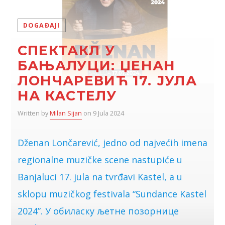
DOGAĐAJI
СПЕКТАКЛ У
БАЊАЛУЦИ: ЏЕНАН
ЛОНЧАРЕВИЋ 17. ЈУЛА
НА КАСТЕЛУ
Written by
Milan Sijan
on 9 Jula 2024
Dženan Lončarević, jedno od najvećih imena
regionalne muzičke scene nastupiće u
Banjaluci 17. jula na tvrđavi Kastel, a u
sklopu muzičkog festivala “Sundance Kastel
2024”. У обиласку љетне позорнице