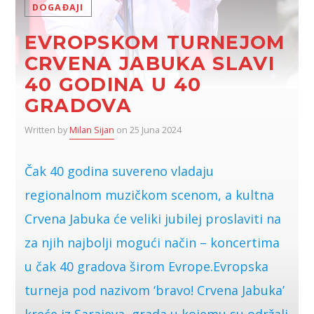
DOGAĐAJI
EVROPSKOM TURNEJOM
CRVENA JABUKA SLAVI
40 GODINA U 40
GRADOVA
Written by
Milan Sijan
on 25 Juna 2024
Čak 40 godina suvereno vladaju
regionalnom muzičkom scenom, a kultna
Crvena Jabuka će veliki jubilej proslaviti na
za njih najbolji mogući način – koncertima
u čak 40 gradova širom Evrope.Evropska
turneja pod nazivom ‘bravo! Crvena Jabuka’