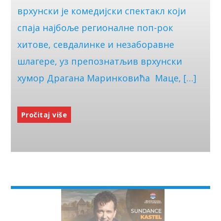
врхунски је комедијски спектакл који
спаја најбоље регионалне поп-рок
хитове, севдалинке и незаборавне
шлагере, уз препознатљив врхунски
хумор Драгана Маринковића Маце, […]
Pročitaj više