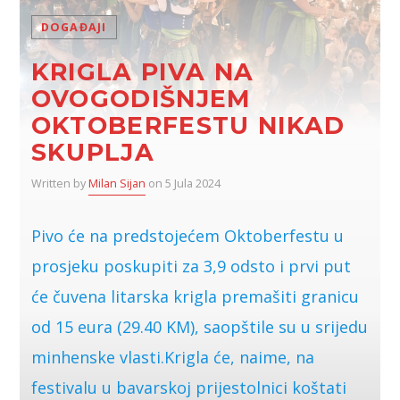
DOGAĐAJI
KRIGLA PIVA NA
OVOGODIŠNJEM
OKTOBERFESTU NIKAD
SKUPLJA
Written by
Milan Sijan
on 5 Jula 2024
Pivo će na predstojećem Oktoberfestu u
prosjeku poskupiti za 3,9 odsto i prvi put
će čuvena litarska krigla premašiti granicu
od 15 eura (29.40 KM), saopštile su u srijedu
minhenske vlasti.Krigla će, naime, na
festivalu u bavarskoj prijestolnici koštati