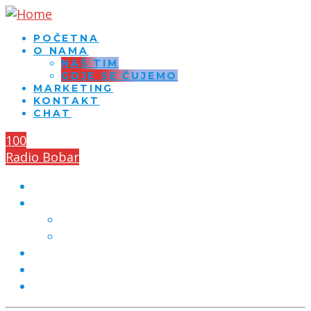
POČETNA
O NAMA
NAŠ TIM
GDJE SE ČUJEMO
MARKETING
KONTAKT
CHAT
100
Radio Bobar
POČETNA
O NAMA
NAŠ TIM
GDJE SE ČUJEMO
MARKETING
KONTAKT
CHAT