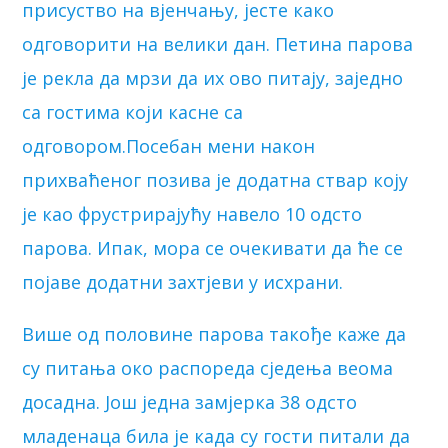
присуство на вјенчању, јесте како
одговорити на велики дан. Петина парова
је рекла да мрзи да их ово питају, заједно
са гостима који касне са
одговором.Посебан мени након
прихваћеног позива је додатна ствар коју
је као фрустрирајућу навело 10 одсто
парова. Ипак, мора се очекивати да ће се
појаве додатни захтјеви у исхрани.
Више од половине парова такође каже да
су питања око распореда сједења веома
досадна. Још једна замјерка 38 одсто
младенаца била је када су гости питали да