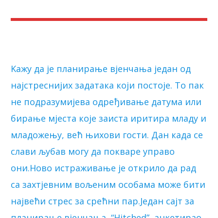
Kажу да је планирање вјенчања један од
најстреснијих задатака који постоје. То пак
не подразумијева одређивање датума или
бирање мјеста које заиста иритира младу и
младожењу, већ њихови гости. Дан када се
слави љубав могу да покваре управо
они.Ново истраживање је открило да рад
са захтјевним вољеним особама може бити
највећи стрес за срећни пар.Један сајт за
планирање вјенчања, “Hitched”, анкетирао