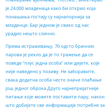
је 24.000 младенаца како би открио која
понашања гостију су најнапорнија за
младенце. Бар једном је свако од нас
урадио нешто слично.
Према истраживању, 70 одсто брачних
парова је рекло да је то тражење да се
поведе “плус једна особа” или дијете, које
није наведено у позиву. Не заборавите,
свака додатна особа често значи плаћање
још једног оброка.Друго најнепријатније
питање које можете поставити пару, након
што добијете све информације потребне за