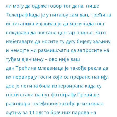
ли могу да одрже говор тог дана, пише
Телеграф.Kада је у питању сам дан, трећина
испитаника изјавила је да мрзи када гост
покушава да постане центар пажње. Зато
избегавајте да носите ту дугу бијелу хаљину
и немојте ни размишљати да запросите на
туђем вјенчању – ово није ваш
дан.Трећина младенаца је такође рекла да
их нервирају гости који се прерано напију,
док је петина била изнервирана када су
гости стали на пут фотографу.Превише
разговора телефоном такође је изазвало
љутњу за 13 одсто брачних парова на