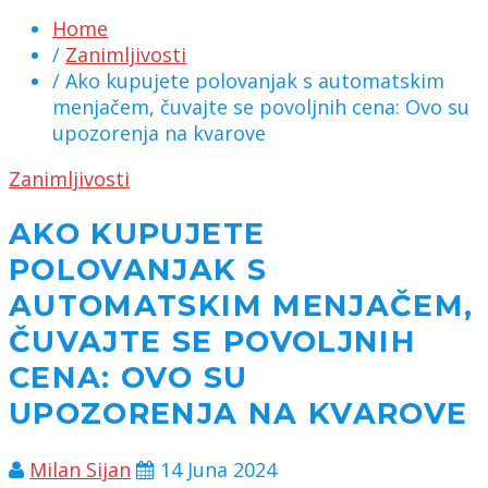
Home
/
Zanimljivosti
/ Ako kupujete polovanjak s automatskim
menjačem, čuvajte se povoljnih cena: Ovo su
upozorenja na kvarove
Zanimljivosti
AKO KUPUJETE
POLOVANJAK S
AUTOMATSKIM MENJAČEM,
ČUVAJTE SE POVOLJNIH
CENA: OVO SU
UPOZORENJA NA KVAROVE
Milan Sijan
14 Juna 2024