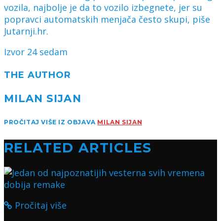
vozila, najbolje je da to vozilo izbegnete, jer su
popravci automatskih menjača često skupi, piše
Jutarnji.hr.
Izvor 24 sedam
THE AUTHOR
MILAN SIJAN
PROČITAJ VIŠE IZ OBJAVA
MILAN SIJAN
RELATED ARTICLES
Pročitaj više