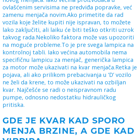
ovlašćenim servisima ne predviđa popravke, već
zamenu menjača novim.Ako primetite da rad
vozila koje želite kupiti nije ispravan, to možete
lako zaključiti, ali laiku će biti teško otkriti uzrok
takvog rada.Nekoliko faktora može vas upozoriti
na moguće probleme.To je pre svega lampica na
kontrolnoj tabli. Iako većina automobila nema
specifičnu lampicu za menjač, generička lampica
za motor može ukazivati na kvar menjača.Retka je
pojava, ali ako prilikom prebacivanja u ‘D’ vozilo
ne želi da krene, to može ukazivati na ozbiljan
kvar. Najčešće se radi o neispravnom radu
pumpe, odnosno nedostatku hidrauličkog
pritiska.
GDE JE KVAR KAD SPORO
MENJA BRZINE, A GDE KAD