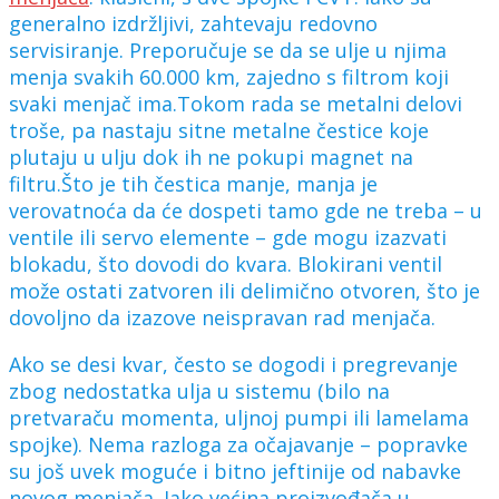
generalno izdržljivi, zahtevaju redovno
servisiranje. Preporučuje se da se ulje u njima
menja svakih 60.000 km, zajedno s filtrom koji
svaki menjač ima.Tokom rada se metalni delovi
troše, pa nastaju sitne metalne čestice koje
plutaju u ulju dok ih ne pokupi magnet na
filtru.Što je tih čestica manje, manja je
verovatnoća da će dospeti tamo gde ne treba – u
ventile ili servo elemente – gde mogu izazvati
blokadu, što dovodi do kvara. Blokirani ventil
može ostati zatvoren ili delimično otvoren, što je
dovoljno da izazove neispravan rad menjača.
Ako se desi kvar, često se dogodi i pregrevanje
zbog nedostatka ulja u sistemu (bilo na
pretvaraču momenta, uljnoj pumpi ili lamelama
spojke). Nema razloga za očajavanje – popravke
su još uvek moguće i bitno jeftinije od nabavke
novog menjača. Iako većina proizvođača u