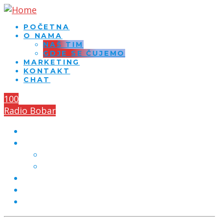
POČETNA
O NAMA
NAŠ TIM
GDJE SE ČUJEMO
MARKETING
KONTAKT
CHAT
100
Radio Bobar
POČETNA
O NAMA
NAŠ TIM
GDJE SE ČUJEMO
MARKETING
KONTAKT
CHAT