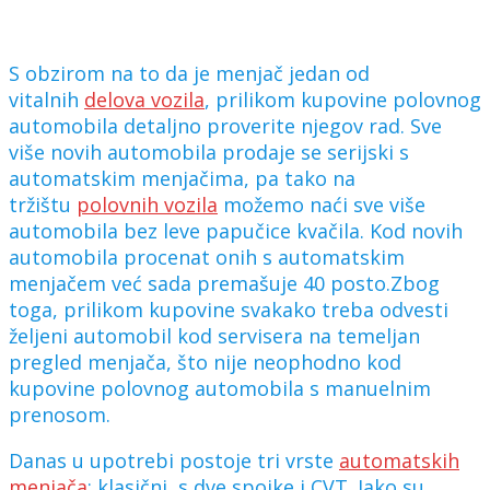
S obzirom na to da je menjač jedan od
vitalnih
delova vozila
, prilikom kupovine polovnog
automobila detaljno proverite njegov rad. Sve
više novih automobila prodaje se serijski s
automatskim menjačima, pa tako na
tržištu
polovnih vozila
možemo naći sve više
automobila bez leve papučice kvačila. Kod novih
automobila procenat onih s automatskim
menjačem već sada premašuje 40 posto.Zbog
toga, prilikom kupovine svakako treba odvesti
željeni automobil kod servisera na temeljan
pregled menjača, što nije neophodno kod
kupovine polovnog automobila s manuelnim
prenosom.
Danas u upotrebi postoje tri vrste
automatskih
menjača
: klasični, s dve spojke i CVT. Iako su