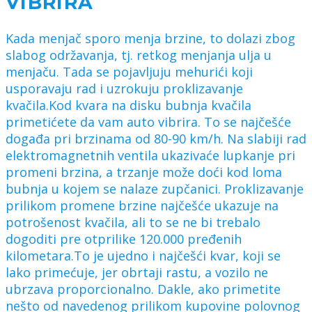
VIBRIRA
Kada menjač sporo menja brzine, to dolazi zbog
slabog održavanja, tj. retkog menjanja ulja u
menjaču. Tada se pojavljuju mehurići koji
usporavaju rad i uzrokuju proklizavanje
kvačila.Kod kvara na disku bubnja kvačila
primetićete da vam auto vibrira. To se najčešće
događa pri brzinama od 80-90 km/h. Na slabiji rad
elektromagnetnih ventila ukazivaće lupkanje pri
promeni brzina, a trzanje može doći kod loma
bubnja u kojem se nalaze zupčanici. Proklizavanje
prilikom promene brzine najčešće ukazuje na
potrošenost kvačila, ali to se ne bi trebalo
dogoditi pre otprilike 120.000 pređenih
kilometara.To je ujedno i najčešći kvar, koji se
lako primećuje, jer obrtaji rastu, a vozilo ne
ubrzava proporcionalno. Dakle, ako primetite
nešto od navedenog prilikom kupovine polovnog