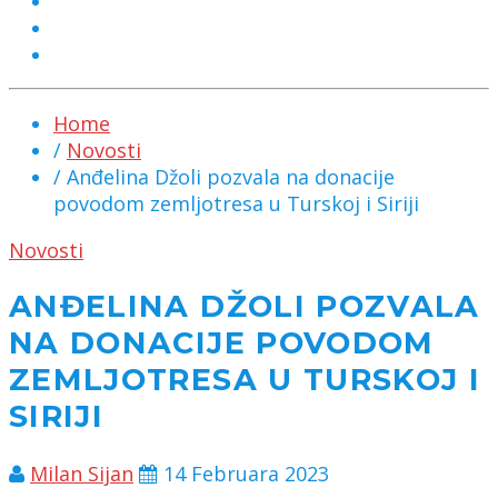
MARKETING
KONTAKT
CHAT
Home
/
Novosti
/ Anđelina Džoli pozvala na donacije
povodom zemljotresa u Turskoj i Siriji
Novosti
ANĐELINA DŽOLI POZVALA
NA DONACIJE POVODOM
ZEMLJOTRESA U TURSKOJ I
SIRIJI
Milan Sijan
14 Februara 2023