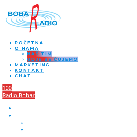
POČETNA
O NAMA
NAŠ TIM
GDJE SE ČUJEMO
MARKETING
KONTAKT
CHAT
100
Radio Bobar
POČETNA
O NAMA
NAŠ TIM
GDJE SE ČUJEMO