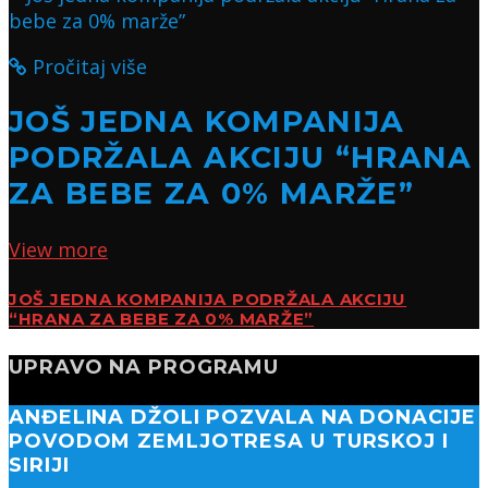
Pročitaj više
JOŠ JEDNA KOMPANIJA
PODRŽALA AKCIJU “HRANA
ZA BEBE ZA 0% MARŽE”
View more
JOŠ JEDNA KOMPANIJA PODRŽALA AKCIJU
“HRANA ZA BEBE ZA 0% MARŽE”
UPRAVO NA PROGRAMU
ANĐELINA DŽOLI POZVALA NA DONACIJE
POVODOM ZEMLJOTRESA U TURSKOJ I
SIRIJI