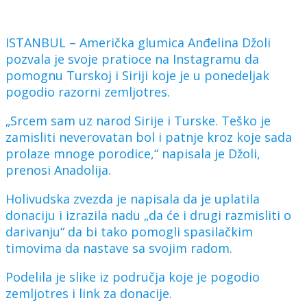
ISTANBUL – Američka glumica Anđelina Džoli
pozvala je svoje pratioce na Instagramu da
pomognu Turskoj i Siriji koje je u ponedeljak
pogodio razorni zemljotres.
„Srcem sam uz narod Sirije i Turske. Teško je
zamisliti neverovatan bol i patnje kroz koje sada
prolaze mnoge porodice,“ napisala je Džoli,
prenosi Anadolija.
Holivudska zvezda je napisala da je uplatila
donaciju i izrazila nadu „da će i drugi razmisliti o
darivanju“ da bi tako pomogli spasilačkim
timovima da nastave sa svojim radom.
Podelila je slike iz područja koje je pogodio
zemljotres i link za donacije.