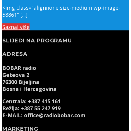
<img class="alignnone size-medium wp-image-
58861" [...]
Saznaj više
SLIJEDI NA PROGRAMU
ADRESA
BOBAR radio
Geteova 2
76300 Bijeljina
Bosna i Hercegovina
Centrala: +387 415 161
Režija: +387 55 247 919
E-MAIL: office@radiobobar.com
MARKETING