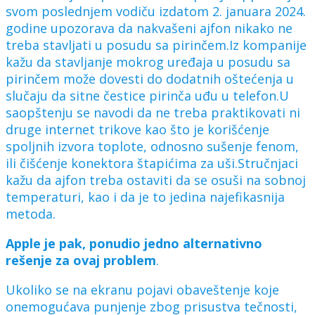
svom poslednjem vodiču izdatom 2. januara 2024.
godine upozorava da nakvašeni ajfon nikako ne
treba stavljati u posudu sa pirinčem.Iz kompanije
kažu da stavljanje mokrog uređaja u posudu sa
pirinčem može dovesti do dodatnih oštećenja u
slučaju da sitne čestice pirinča uđu u telefon.U
saopštenju se navodi da ne treba praktikovati ni
druge internet trikove kao što je korišćenje
spoljnih izvora toplote, odnosno sušenje fenom,
ili čišćenje konektora štapićima za uši.Stručnjaci
kažu da ajfon treba ostaviti da se osuši na sobnoj
temperaturi, kao i da je to jedina najefikasnija
metoda.
Apple je pak, ponudio jedno alternativno
rešenje za ovaj problem
.
Ukoliko se na ekranu pojavi obaveštenje koje
onemogućava punjenje zbog prisustva tečnosti,