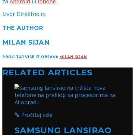
za
Android
ili
Iphone
.
Izvor Direktno.rs
THE AUTHOR
MILAN SIJAN
PROČITAJ VIŠE IZ OBJAVA
MILAN SIJAN
RELATED ARTICLES
Pročitaj više
SAMSUNG LANSIRAO