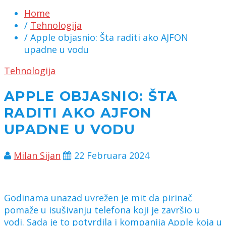
Home
/
Tehnologija
/ Apple objasnio: Šta raditi ako AJFON
upadne u vodu
Tehnologija
APPLE OBJASNIO: ŠTA
RADITI AKO AJFON
UPADNE U VODU
Milan Sijan
22 Februara 2024
Godinama unazad uvrežen je mit da pirinač
pomaže u isušivanju telefona koji je završio u
vodi. Sada je to potvrdila i kompanija Apple koja u