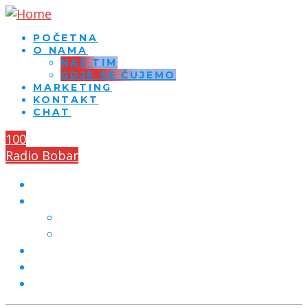
POČETNA
O NAMA
NAŠ TIM
GDJE SE ČUJEMO
MARKETING
KONTAKT
CHAT
100
Radio Bobar
POČETNA
O NAMA
NAŠ TIM
GDJE SE ČUJEMO
MARKETING
KONTAKT
CHAT