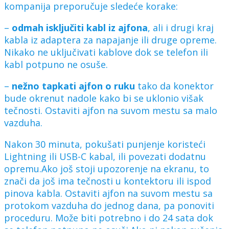
kompanija preporučuje sledeće korake:
–
odmah isključiti kabl iz ajfona
, ali i drugi kraj
kabla iz adaptera za napajanje ili druge opreme.
Nikako ne uključivati kablove dok se telefon ili
kabl potpuno ne osuše.
–
nežno tapkati ajfon o ruku
tako da konektor
bude okrenut nadole kako bi se uklonio višak
tečnosti. Ostaviti ajfon na suvom mestu sa malo
vazduha.
Nakon 30 minuta, pokušati punjenje koristeći
Lightning ili USB-C kabal, ili povezati dodatnu
opremu.Ako još stoji upozorenje na ekranu, to
znači da još ima tečnosti u kontektoru ili ispod
pinova kabla. Ostaviti ajfon na suvom mestu sa
protokom vazduha do jednog dana, pa ponoviti
proceduru. Može biti potrebno i do 24 sata dok