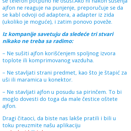
se telefon potpuno ne osuši.Ako ni nakon sušenja
ajfon ne reaguje na punjenje, preporučuje se da
se kabl odvoji od adaptera, a adapter iz zida
(ukoliko je moguće), i zatim ponovo poveže.
Iz kompanije savetuju da sledeće tri stvari
nikako ne treba sa radimo:
– Ne sušiti ajfon korišćenjem spoljnog izvora
toplote ili komprimovanog vazduha.
– Ne stavljati strani predmet, kao što je štapić za
uši ili maramica u konektor.
– Ne stavljati ajfon u posudu sa pirinčem. To bi
moglo dovesti do toga da male čestice oštete
ajfon.
Dragi čitaoci, da biste nas lakše pratili i bili u
toku preuzmite našu aplikaciju