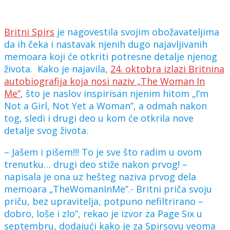
Britni Spirs
je nagovestila svojim obožavateljima
da ih čeka i nastavak njenih dugo najavljivanih
memoara koji će otkriti potresne detalje njenog
života. Kako je najavila,
24. oktobra izlazi Britnina
autobiografija koja nosi naziv „The Woman In
Me”
, što je naslov inspirisan njenim hitom „I‘m
Not a Girl, Not Yet a Woman”, a odmah nakon
tog, sledi i drugi deo u kom će otkrila nove
detalje svog života.
– Jašem i pišem!!! To je sve što radim u ovom
trenutku… drugi deo stiže nakon prvog! –
napisala je ona uz hešteg naziva prvog dela
memoara „TheWomanInMe”.- Britni priča svoju
priču, bez upravitelja, potpuno nefiltrirano –
dobro, loše i zlo”, rekao je izvor za Page Six u
septembru, dodajući kako je za Spirsovu veoma