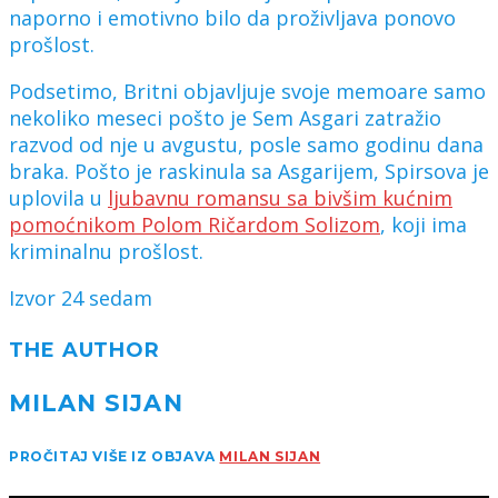
naporno i emotivno bilo da proživljava ponovo
prošlost.
Podsetimo, Britni objavljuje svoje memoare samo
nekoliko meseci pošto je Sem Asgari zatražio
razvod od nje u avgustu, posle samo godinu dana
braka. Pošto je raskinula sa Asgarijem, Spirsova je
uplovila u
ljubavnu romansu sa bivšim kućnim
pomoćnikom Polom Ričardom Solizom
, koji ima
kriminalnu prošlost.
Izvor 24 sedam
THE AUTHOR
MILAN SIJAN
PROČITAJ VIŠE IZ OBJAVA
MILAN SIJAN