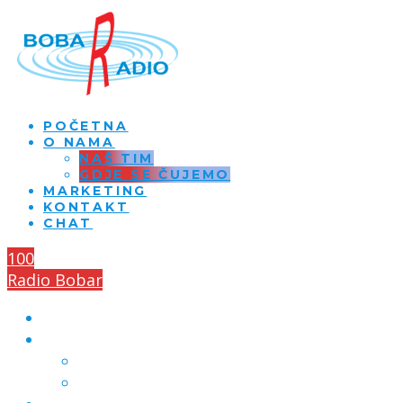
POČETNA
O NAMA
NAŠ TIM
GDJE SE ČUJEMO
MARKETING
KONTAKT
CHAT
100
Radio Bobar
POČETNA
O NAMA
NAŠ TIM
GDJE SE ČUJEMO