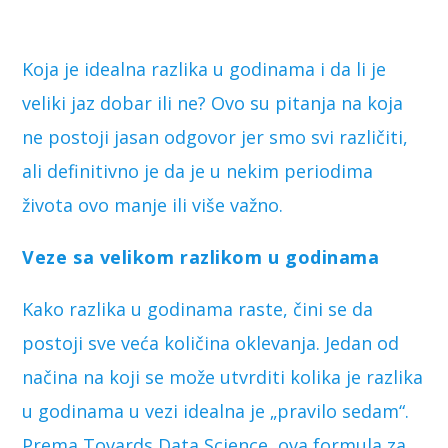
Koja je idealna razlika u godinama i da li je
veliki jaz dobar ili ne? Ovo su pitanja na koja
ne postoji jasan odgovor jer smo svi različiti,
ali definitivno je da je u nekim periodima
života ovo manje ili više važno.
Veze sa velikom razlikom u godinama
Kako razlika u godinama raste, čini se da
postoji sve veća količina oklevanja. Jedan od
načina na koji se može utvrditi kolika je razlika
u godinama u vezi idealna je „pravilo sedam“.
Prema Tovards Data Science, ova formula za