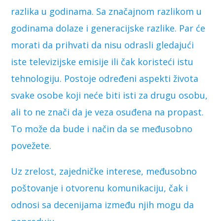
razlika u godinama. Sa značajnom razlikom u
godinama dolaze i generacijske razlike. Par će
morati da prihvati da nisu odrasli gledajući
iste televizijske emisije ili čak koristeći istu
tehnologiju. Postoje određeni aspekti života
svake osobe koji neće biti isti za drugu osobu,
ali to ne znači da je veza osuđena na propast.
To može da bude i način da se međusobno
povežete.
Uz zrelost, zajedničke interese, međusobno
poštovanje i otvorenu komunikaciju, čak i
odnosi sa decenijama između njih mogu da