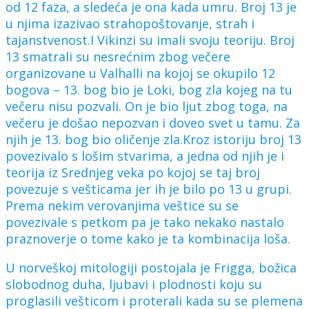
od 12 faza, a sledeća je ona kada umru. Broj 13 je
u njima izazivao strahopoštovanje, strah i
tajanstvenost.I Vikinzi su imali svoju teoriju. Broj
13 smatrali su nesrećnim zbog večere
organizovane u Valhalli na kojoj se okupilo 12
bogova – 13. bog bio je Loki, bog zla kojeg na tu
večeru nisu pozvali. On je bio ljut zbog toga, na
večeru je došao nepozvan i doveo svet u tamu. Za
njih je 13. bog bio oličenje zla.Kroz istoriju broj 13
povezivalo s lošim stvarima, a jedna od njih je i
teorija iz Srednjeg veka po kojoj se taj broj
povezuje s vešticama jer ih je bilo po 13 u grupi.
Prema nekim verovanjima veštice su se
povezivale s petkom pa je tako nekako nastalo
praznoverje o tome kako je ta kombinacija loša.
U norveškoj mitologiji postojala je Frigga, božica
slobodnog duha, ljubavi i plodnosti koju su
proglasili vešticom i proterali kada su se plemena