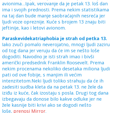
avionima…Ipak, verovanje da je petak 13. loš dan
ima i svojih prednosti. Prema nekim statistikama
na taj dan bude manje saobraćajnih nesreća jer
ljudi voze opreznije. Kuće s brojem 13 znaju biti
jeftinije, kao i letovi avionom.
Paraskevidekatriaphobia je strah od petka 13.
Iako zvuči pomalo neverojatno, mnogi ljudi zaziru
od tog dana jer veruju da će im se nešto loše
dogoditi. Navodno je isti strah imao i bivši
američki predsednik Franklin Roosevelt. Prema
nekim procenama nekoliko desetaka miliona ljudi
pati od ove fobije, s manjim ili većim
intenzitetom.Neki ljudi toliko strahuju da će ih
zadesiti sudba kleta da na petak 13. ne žele da
iziđu iz kuće, čak izostaju s posla. Drugi tog dana
izbegavaju da donose bilo kakve odluke jer ne
žele kasnije biti krivi ako se dogodi nešto
loše,
prenosi Mirror
.