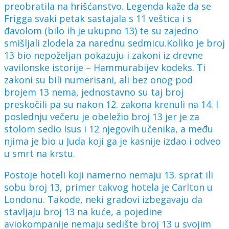
preobratila na hrišćanstvo. Legenda kaže da se
Frigga svaki petak sastajala s 11 veštica i s
đavolom (bilo ih je ukupno 13) te su zajedno
smišljali zlodela za narednu sedmicu.Koliko je broj
13 bio nepoželjan pokazuju i zakoni iz drevne
vavilonske istorije – Hammurabijev kodeks. Ti
zakoni su bili numerisani, ali bez onog pod
brojem 13 nema, jednostavno su taj broj
preskočili pa su nakon 12. zakona krenuli na 14. I
poslednju večeru je obeležio broj 13 jer je za
stolom sedio Isus i 12 njegovih učenika, a među
njima je bio u Juda koji ga je kasnije izdao i odveo
u smrt na krstu.
Postoje hoteli koji namerno nemaju 13. sprat ili
sobu broj 13, primer takvog hotela je Carlton u
Londonu. Takođe, neki gradovi izbegavaju da
stavljaju broj 13 na kuće, a pojedine
aviokompanije nemaju sedište broj 13 u svojim