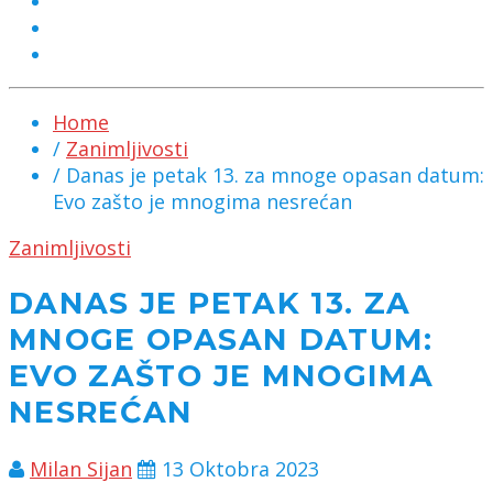
MARKETING
KONTAKT
CHAT
Home
/
Zanimljivosti
/ Danas je petak 13. za mnoge opasan datum:
Evo zašto je mnogima nesrećan
Zanimljivosti
DANAS JE PETAK 13. ZA
MNOGE OPASAN DATUM:
EVO ZAŠTO JE MNOGIMA
NESREĆAN
Milan Sijan
13 Oktobra 2023