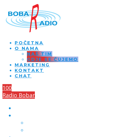
POČETNA
O NAMA
NAŠ TIM
GDJE SE ČUJEMO
MARKETING
KONTAKT
CHAT
100
Radio Bobar
POČETNA
O NAMA
NAŠ TIM
GDJE SE ČUJEMO