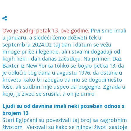
Ovo je zadnji petak 13. ove godine.
Prvi smo imali
u januaru, a sledeći ćemo doživeti tek u
septembru 2024.Uz taj dan i datum se vežu
mnoge priče i legende, ali i stvarni događaji od
kojih neki i dan danas začuđuju. Na primer, Daz
Baxter iz New Yorka toliko se bojao petka 13. da
je odlučio tog dana u avgustu 1976. da ostane u
krevetu kako bi izbegao da mu se dogodi nešto
loše, ali sudbini nije uspeo da pogegne. Zgrada u
kojoj je živeo se srušila, a on je umro.
Ljudi su od davnina imali neki poseban odnos s
brojem 13
Stari Egipćani su povezivali taj broj sa zagrobnim
životom. Verovali su kako se njihovi životi sastoje