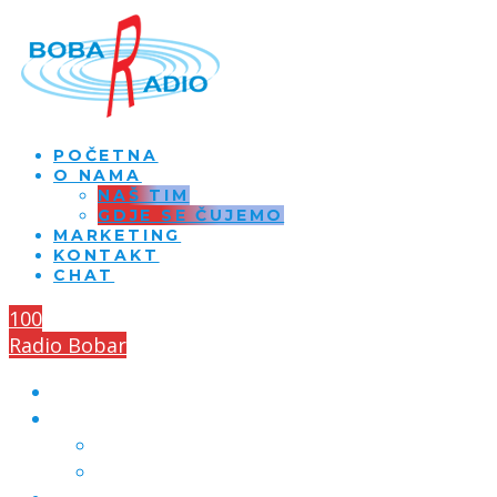
POČETNA
O NAMA
NAŠ TIM
GDJE SE ČUJEMO
MARKETING
KONTAKT
CHAT
100
Radio Bobar
POČETNA
O NAMA
NAŠ TIM
GDJE SE ČUJEMO