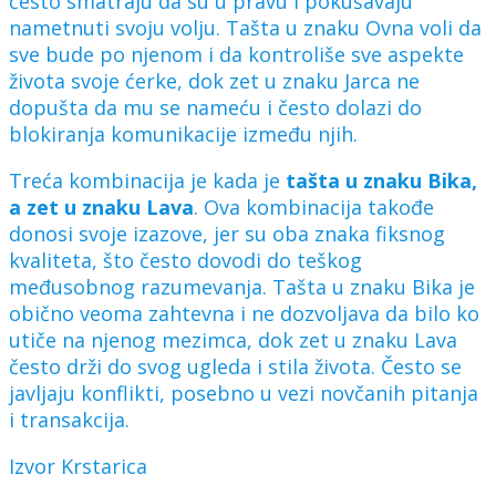
često smatraju da su u pravu i pokušavaju
nametnuti svoju volju. Tašta u znaku Ovna voli da
sve bude po njenom i da kontroliše sve aspekte
života svoje ćerke, dok zet u znaku Jarca ne
dopušta da mu se nameću i često dolazi do
blokiranja komunikacije između njih.
Treća kombinacija je kada je
tašta u znaku Bika,
a zet u znaku Lava
. Ova kombinacija takođe
donosi svoje izazove, jer su oba znaka fiksnog
kvaliteta, što često dovodi do teškog
međusobnog razumevanja. Tašta u znaku Bika je
obično veoma zahtevna i ne dozvoljava da bilo ko
utiče na njenog mezimca, dok zet u znaku Lava
često drži do svog ugleda i stila života. Često se
javljaju konflikti, posebno u vezi novčanih pitanja
i transakcija.
Izvor Krstarica