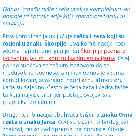
Odnos između tašte i zeta uvek je kompleksan, ali
postoje tri kombinacije koja znatno otežavaju tu
situaciju
Prva kombinacija uključuje
taštu i zeta koji su
rođeni u znaku Škorpije
. Ova kombinacija nosi
veoma napetu energiju jer su
Škorpije poznate
po svojim jakim i kontrolisanim emocijama
. Ovaj
par se suočava sa teškim izazovom da se
međusobno podnose, a njihov odnos je veoma
komplikovan, stvarajući neprijatnu atmosferu
kada su zajedno. Često je žena zeta i ćerka tašte
ta koja najviše trpi, jer postaje svojevrsna
prepreka između njih.
Druga kombinacija obuhvata
taštu u znaku Ovna
i zeta u znaku Jarca
. Ovo su izuzetno tvrdoglavi
znakovi, retko kad spremni da popuste. Oboje