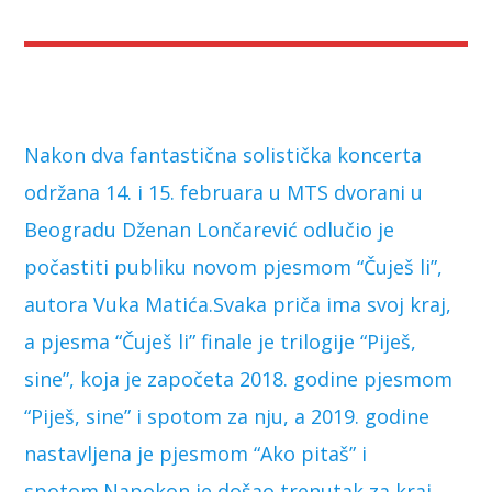
Nakon dva fantastična solistička koncerta
održana 14. i 15. februara u MTS dvorani u
Beogradu Dženan Lončarević odlučio je
počastiti publiku novom pjesmom “Čuješ li”,
autora Vuka Matića.
Svaka priča ima svoj kraj,
a pjesma “Čuješ li” finale je trilogije “Piješ,
sine”, koja je započeta 2018. godine pjesmom
“Piješ, sine” i spotom za nju, a 2019. godine
nastavljena je pjesmom “Ako pitaš” i
spotom.Napokon je došao trenutak za kraj