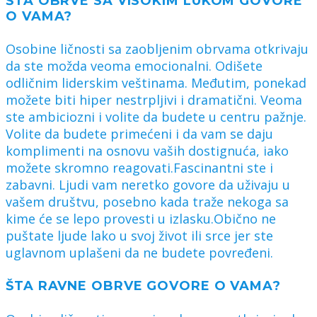
ŠTA OBRVE SA VISOKIM LUKOM GOVORE
O VAMA?
Osobine ličnosti sa zaobljenim obrvama otkrivaju
da ste možda veoma emocionalni. Odišete
odličnim liderskim veštinama. Međutim, ponekad
možete biti hiper nestrpljivi i dramatični. Veoma
ste ambiciozni i volite da budete u centru pažnje.
Volite da budete primećeni i da vam se daju
komplimenti na osnovu vaših dostignuća, iako
možete skromno reagovati.Fascinantni ste i
zabavni. Ljudi vam neretko govore da uživaju u
vašem društvu, posebno kada traže nekoga sa
kime će se lepo provesti u izlasku.Obično ne
puštate ljude lako u svoj život ili srce jer ste
uglavnom uplašeni da ne budete povređeni.
ŠTA RAVNE OBRVE GOVORE O VAMA?