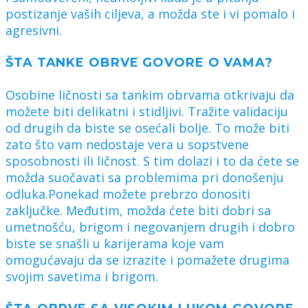
postizanje vaših ciljeva, a možda ste i vi pomalo i
agresivni.
ŠTA TANKE OBRVE GOVORE O VAMA?
Osobine ličnosti sa tankim obrvama otkrivaju da
možete biti delikatni i stidljivi. Tražite validaciju
od drugih da biste se osećali bolje. To može biti
zato što vam nedostaje vera u sopstvene
sposobnosti ili ličnost. S tim dolazi i to da ćete se
možda suočavati sa problemima pri donošenju
odluka.Ponekad možete prebrzo donositi
zaključke. Međutim, možda ćete biti dobri sa
umetnošću, brigom i negovanjem drugih i dobro
biste se snašli u karijerama koje vam
omogućavaju da se izrazite i pomažete drugima
svojim savetima i brigom.