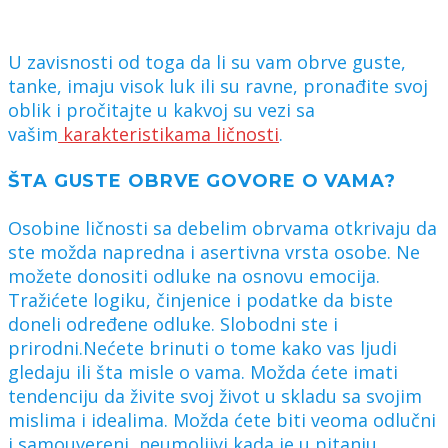
U zavisnosti od toga da li su vam obrve guste,
tanke, imaju visok luk ili su ravne, pronađite svoj
oblik i pročitajte u kakvoj su vezi sa
vašim
karakteristikama ličnosti
.
ŠTA GUSTE OBRVE GOVORE O VAMA?
Osobine ličnosti sa debelim obrvama otkrivaju da
ste možda napredna i asertivna vrsta osobe. Ne
možete donositi odluke na osnovu emocija.
Tražićete logiku, činjenice i podatke da biste
doneli određene odluke. Slobodni ste i
prirodni.Nećete brinuti o tome kako vas ljudi
gledaju ili šta misle o vama. Možda ćete imati
tendenciju da živite svoj život u skladu sa svojim
mislima i idealima. Možda ćete biti veoma odlučni
i samouvereni, neumoljivi kada je u pitanju