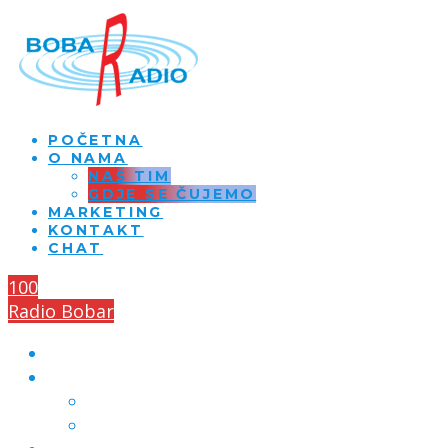
POČETNA
O NAMA
NAŠ TIM
GDJE SE ČUJEMO
MARKETING
KONTAKT
CHAT
100
Radio Bobar
POČETNA
O NAMA
NAŠ TIM
GDJE SE ČUJEMO