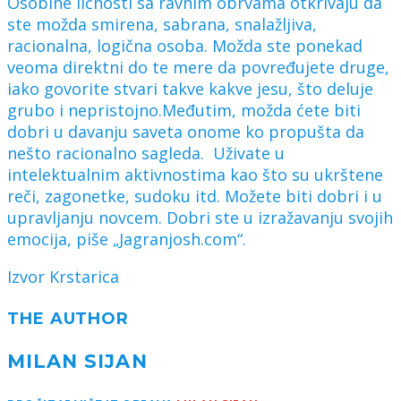
Osobine ličnosti sa ravnim obrvama otkrivaju da
ste možda smirena, sabrana, snalažljiva,
racionalna, logična osoba. Možda ste ponekad
veoma direktni do te mere da povređujete druge,
iako govorite stvari takve kakve jesu, što deluje
grubo i nepristojno.Međutim, možda ćete biti
dobri u davanju saveta onome ko propušta da
nešto racionalno sagleda. Uživate u
intelektualnim aktivnostima kao što su ukrštene
reči, zagonetke, sudoku itd. Možete biti dobri i u
upravljanju novcem. Dobri ste u izražavanju svojih
emocija, piše „Jagranjosh.com“.
Izvor Krstarica
THE AUTHOR
MILAN SIJAN