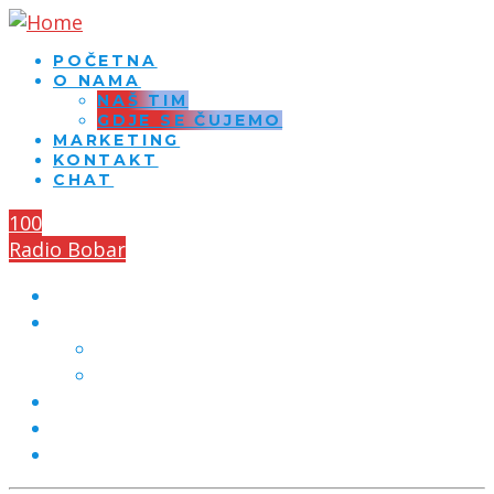
POČETNA
O NAMA
NAŠ TIM
GDJE SE ČUJEMO
MARKETING
KONTAKT
CHAT
100
Radio Bobar
POČETNA
O NAMA
NAŠ TIM
GDJE SE ČUJEMO
MARKETING
KONTAKT
CHAT