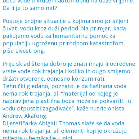
bocu vode u vrućem automobilu na duže vrijeme.
Da li je to samo mit?
Postoje brojne situacije u kojima smo prisiljeni
čuvati vodu kroz duži period. Na primjer, kada
pakujemo vodu za humanitarnu pomoć za
populaciju ugroženu prirodnom katastrofom,
piše Livestrong.
Prije skladištenja dobro je znati imaju li određene
vrste vode rok trajanja i koliko ih dugo smijemo
držati otvorene, odnosno konzumirati.
Tehnički gledano, poznato je da flaširana voda
nema rok trajanja, ali “materijal od kojeg je
napravljena plastična boca može se pokvariti i u
vodu otpustiti zagađivače”, kaže nutricionista
Andrew Akafong.
Dijetetičarka Abigail Thomas slaže se da voda
nema rok trajanja, ali elementi koji je okružuju
mijenjaju hemikalije u njoj.