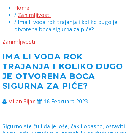
Home
/
Zanimljivosti
/ Ima li voda rok trajanja i koliko dugo je
otvorena boca sigurna za piće?
Zanimljivosti
IMA LI VODA ROK
TRAJANJA I KOLIKO DUGO
JE OTVORENA BOCA
SIGURNA ZA PIĆE?
Milan Sijan
16 Februara 2023
Sigurno ste čuli da je loše, čak i opasno, ostaviti