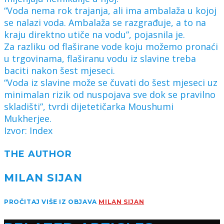
“Voda nema rok trajanja, ali ima ambalaža u kojoj
se nalazi voda. Ambalaža se razgrađuje, a to na
kraju direktno utiče na vodu”, pojasnila je.
Za razliku od flaširane vode koju možemo pronaći
u trgovinama, flaširanu vodu iz slavine treba
baciti nakon šest mjeseci.
“Voda iz slavine može se čuvati do šest mjeseci uz
minimalan rizik od nuspojava sve dok se pravilno
skladišti”, tvrdi dijetetičarka Moushumi
Mukherjee.
Izvor: Index
THE AUTHOR
MILAN SIJAN
PROČITAJ VIŠE IZ OBJAVA
MILAN SIJAN