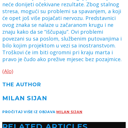
neće donijeti očekivane rezultate. Zbog stalnog
stresa, mogući su problemi sa spavanjem, a koji
će opet još više pojačati nervozu. Predstavnici
ovog znaka se nalaze u začaranom krugu i ne
znaju kako da se “iščupaju”. Ovi problemi
povezani su sa poslom, službenim putovanjima i
bilo kojim projektom u vezi sa inostranstvom.
Troškovi će im biti ogromni pri kraju marta i
pravo je čudo ako prežive mjesec bez pozajmice.
(Alo)
THE AUTHOR
MILAN SIJAN
PROČITAJ VIŠE IZ OBJAVA
MILAN SIJAN
RELATED ARTICLES