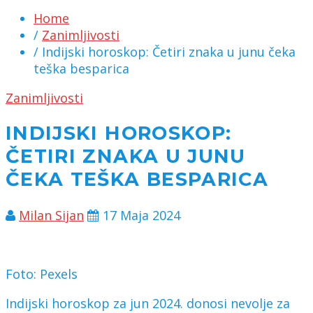
Home
/
Zanimljivosti
/ Indijski horoskop: Četiri znaka u junu čeka
teška besparica
Zanimljivosti
INDIJSKI HOROSKOP:
ČETIRI ZNAKA U JUNU
ČEKA TEŠKA BESPARICA
Milan Sijan
17 Maja 2024
Foto: Pexels
Indijski horoskop za jun 2024. donosi nevolje za