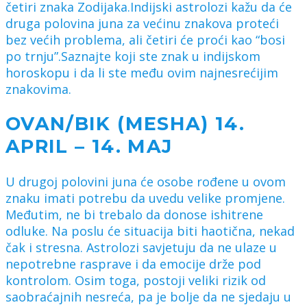
četiri znaka Zodijaka.Indijski astrolozi kažu da će
druga polovina juna za većinu znakova proteći
bez većih problema, ali četiri će proći kao “bosi
po trnju”.Saznajte koji ste znak u indijskom
horoskopu i da li ste među ovim najnesrećijim
znakovima.
OVAN/BIK (MESHA) 14.
APRIL – 14. MAJ
U drugoj polovini juna će osobe rođene u ovom
znaku imati potrebu da uvedu velike promjene.
Međutim, ne bi trebalo da donose ishitrene
odluke. Na poslu će situacija biti haotična, nekad
čak i stresna. Astrolozi savjetuju da ne ulaze u
nepotrebne rasprave i da emocije drže pod
kontrolom. Osim toga, postoji veliki rizik od
saobraćajnih nesreća, pa je bolje da ne sjedaju u