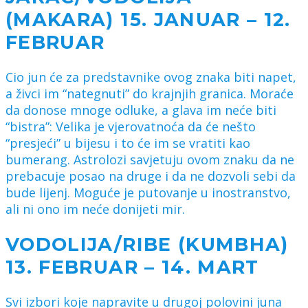
(MAKARA) 15. JANUAR – 12.
FEBRUAR
Cio jun će za predstavnike ovog znaka biti napet,
a živci im “nategnuti” do krajnjih granica. Moraće
da donose mnoge odluke, a glava im neće biti
“bistra”: Velika je vjerovatnoća da će nešto
“presjeći” u bijesu i to će im se vratiti kao
bumerang. Astrolozi savjetuju ovom znaku da ne
prebacuje posao na druge i da ne dozvoli sebi da
bude lijenj. Moguće je putovanje u inostranstvo,
ali ni ono im neće donijeti mir.
VODOLIJA/RIBE (KUMBHA)
13. FEBRUAR – 14. MART
Svi izbori koje napravite u drugoj polovini juna