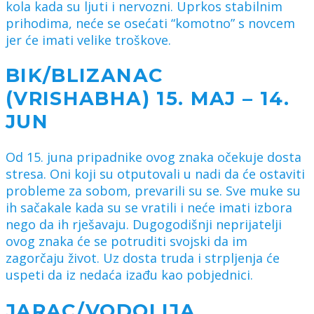
kola kada su ljuti i nervozni. Uprkos stabilnim
prihodima, neće se osećati “komotno” s novcem
jer će imati velike troškove.
BIK/BLIZANAC
(VRISHABHA) 15. MAJ – 14.
JUN
Od 15. juna pripadnike ovog znaka očekuje dosta
stresa. Oni koji su otputovali u nadi da će ostaviti
probleme za sobom, prevarili su se. Sve muke su
ih sačakale kada su se vratili i neće imati izbora
nego da ih rješavaju. Dugogodišnji neprijatelji
ovog znaka će se potruditi svojski da im
zagorčaju život. Uz dosta truda i strpljenja će
uspeti da iz nedaća izađu kao pobjednici.
JARAC/VODOLIJA