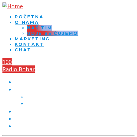
POČETNA
O NAMA
NAŠ TIM
GDJE SE ČUJEMO
MARKETING
KONTAKT
CHAT
100
Radio Bobar
POČETNA
O NAMA
NAŠ TIM
GDJE SE ČUJEMO
MARKETING
KONTAKT
CHAT