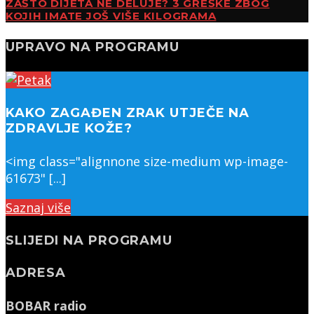
ZAŠTO DIJETA NE DELUJE? 3 GREŠKE ZBOG
KOJIH IMATE JOŠ VIŠE KILOGRAMA
UPRAVO NA PROGRAMU
KAKO ZAGAĐEN ZRAK UTJEČE NA
ZDRAVLJE KOŽE?
<img class="alignnone size-medium wp-image-
61673" [...]
Saznaj više
SLIJEDI NA PROGRAMU
ADRESA
BOBAR radio