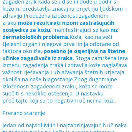
Zagađen zrak kada se udiše ili dođe u dodir s
kožom, predstavlja značajnu prijetnju ljudskom
zdravlju.Produžena izloženost zagađenom
zraku
može rezultirati nizom zastrašujućih
posljedica za kožu,
manifestirajući se kao
niz
dermatoloških problema.
Koža, kao najveći
tjelesni organ i njegova prva linija odbrane od
faktora okoliša,
posebno je osjetljiva na štetne
učinke zagađivača iz zraka.
Stoga zamršena igra
između zagađenja zraka i zdravlja kože naglašava
važnost rješavanja i ublažavanja štetnih utjecaja
okoliša na naše blagostanje.Zbog dugotrajne
izloženosti zagađenom zraku, koža se može
suočiti s nekoliko oštećenja. U nastavku
pročitajte koji su to negativni učinci na kožu.
Prerano starenje
Jedan od najvidljivijih i najzabrinjavajućih učinaka