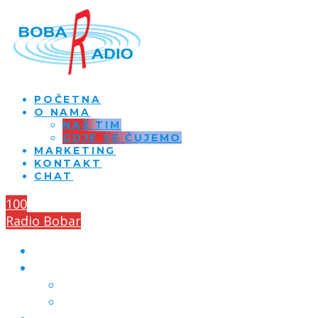
POČETNA
O NAMA
NAŠ TIM
GDJE SE ČUJEMO
MARKETING
KONTAKT
CHAT
100
Radio Bobar
POČETNA
O NAMA
NAŠ TIM
GDJE SE ČUJEMO