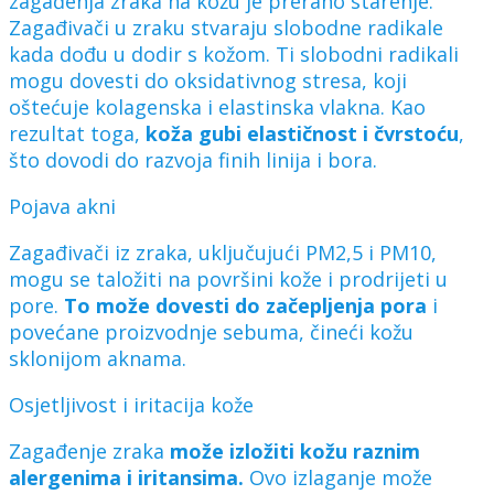
zagađenja zraka na kožu je prerano starenje.
Zagađivači u zraku stvaraju slobodne radikale
kada dođu u dodir s kožom. Ti slobodni radikali
mogu dovesti do oksidativnog stresa, koji
oštećuje kolagenska i elastinska vlakna. Kao
rezultat toga,
koža gubi elastičnost i čvrstoću
,
što dovodi do razvoja finih linija i bora.
Pojava akni
Zagađivači iz zraka, uključujući PM2,5 i PM10,
mogu se taložiti na površini kože i prodrijeti u
pore.
To može dovesti do začepljenja pora
i
povećane proizvodnje sebuma, čineći kožu
sklonijom aknama.
Osjetljivost i iritacija kože
Zagađenje zraka
može izložiti kožu raznim
alergenima i iritansima.
Ovo izlaganje može