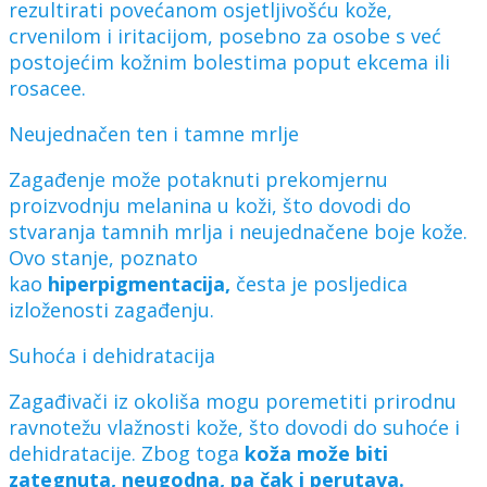
rezultirati povećanom osjetljivošću kože,
crvenilom i iritacijom, posebno za osobe s već
postojećim kožnim bolestima poput ekcema ili
rosacee.
Neujednačen ten i tamne mrlje
Zagađenje može potaknuti prekomjernu
proizvodnju melanina u koži, što dovodi do
stvaranja tamnih mrlja i neujednačene boje kože.
Ovo stanje, poznato
kao
hiperpigmentacija,
česta je posljedica
izloženosti zagađenju.
Suhoća i dehidratacija
Zagađivači iz okoliša mogu poremetiti prirodnu
ravnotežu vlažnosti kože, što dovodi do suhoće i
dehidratacije. Zbog toga
koža može biti
zategnuta, neugodna, pa čak i perutava.