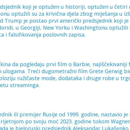
ednik koji je optužen u historiji, optužen u četiri 
onu optužili su za krivična djela zbog miješanja u iz
 Trump je postao prvi američki predsjednik koji je o
loridi, u Georgiji, New Yorku i Washingtonu optužili 
 i falsifikovanja poslovnih zapisa.
 kina da pogledaju prvi film o Barbie, najiščekivaniji
ulogama. Treći dugometražni film Grete Gerwig bio
ksploziju ružičaste mode, dodataka i druge robe u trg
jetu streaminga.
ednik ili premijer Rusije od 1999. godine, nastavio je
prijetnjom po svoju moć 2023. godine tokom Wagnerov
da je bjeloruski predsjednik Aleksandar Lukašenko 