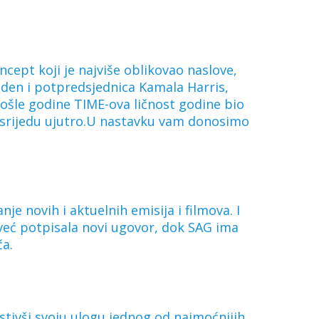
ncept koji je najviše oblikovao naslove,
Biden i potpredsjednica Kamala Harris,
rošle godine TIME-ova ličnost godine bio
 u srijedu ujutro.U nastavku vam donosimo
je novih i aktuelnih emisija i filmova. I
već potpisala novi ugovor, dok SAG ima
ča.
rstivši svoju ulogu jednog od najmoćnijih