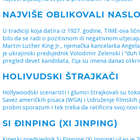
NAJVIŠE OBLIKOVALI NASL
U tradiciji koja datira iz 1927. godine, TIME-ova li
bilo da se radi o pozitivnom ili negativnom utjecaj
Martin Luther King Jr., njemačka kancelarka Angela
je ukrajinski predsjednik Volodimir Zelenski i “duh
pregled devet kandidata, čija su imena danas otkri
HOLIVUDSKI ŠTRAJKAČI
Hollywoodski scenaristi i glumci štrajkovali su tokom
Savez američkih pisaca (WGA) i Udruženje filmskih
probni sporazum i tek treba da ratificira svoj novi
SI ĐINPING (XI JINPING)
Kineski predsjednik Si Đinping (Xi Jinping) ušao je