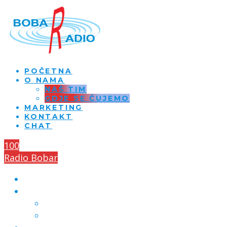
POČETNA
O NAMA
NAŠ TIM
GDJE SE ČUJEMO
MARKETING
KONTAKT
CHAT
100
Radio Bobar
POČETNA
O NAMA
NAŠ TIM
GDJE SE ČUJEMO