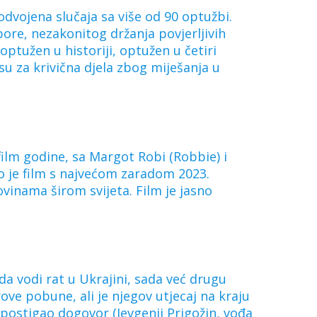
odvojena slučaja sa više od 90 optužbi.
bore, nezakonitog držanja povjerljivih
ptužen u historiji, optužen u četiri
su za krivična djela zbog miješanja u
 film godine, sa Margot Robi (Robbie) i
 je film s najvećom zaradom 2023.
ovinama širom svijeta. Film je jasno
 da vodi rat u Ukrajini, sada već drugu
e pobune, ali je njegov utjecaj na kraju
postigao dogovor (Jevgenij Prigožin, vođa