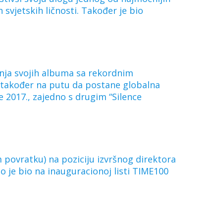
h svjetskih ličnosti. Također je bio
anja svojih albuma sa rekordnim
e također na putu da postane globalna
e 2017., zajedno s drugim “Silence
povratku) na poziciju izvršnog direktora
no je bio na inauguracionoj listi TIME100