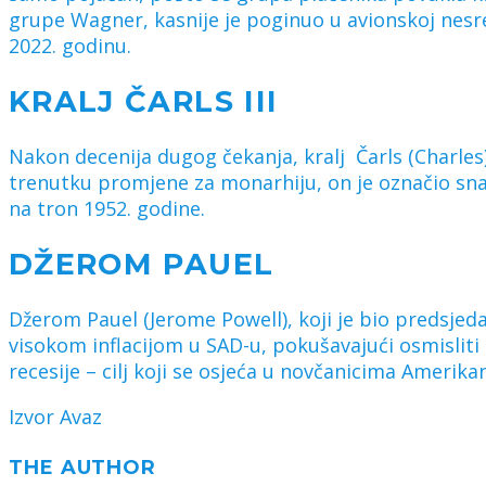
grupe Wagner, kasnije je poginuo u avionskoj nesreći
2022. godinu.
KRALJ ČARLS III
Nakon decenija dugog čekanja, kralj Čarls (Charles
trenutku promjene za monarhiju, on je označio snag
na tron 1952. godine.
DŽEROM PAUEL
Džerom Pauel (Jerome Powell), koji je bio predsjeda
visokom inflacijom u SAD-u, pokušavajući osmisliti
recesije – cilj koji se osjeća u novčanicima Amerikan
Izvor Avaz
THE AUTHOR