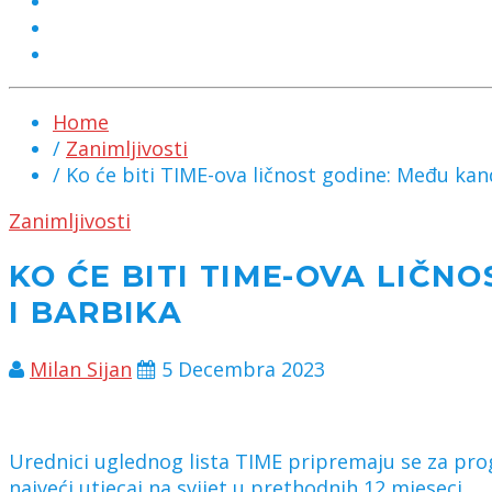
MARKETING
KONTAKT
CHAT
Home
/
Zanimljivosti
/ Ko će biti TIME-ova ličnost godine: Među kan
Zanimljivosti
KO ĆE BITI TIME-OVA LIČN
I BARBIKA
Milan Sijan
5 Decembra 2023
Urednici uglednog lista TIME pripremaju se za prog
najveći utjecaj na svijet u prethodnih 12 mjeseci.