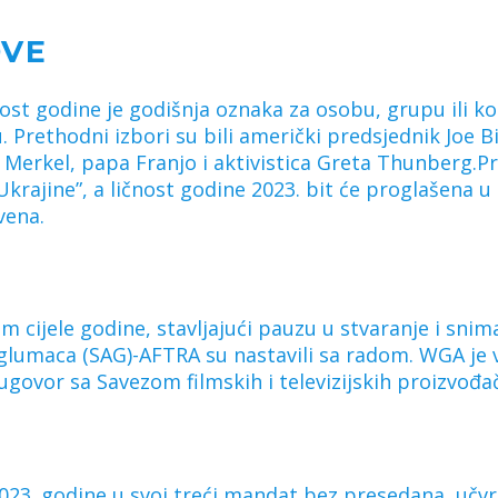
OVE
čnost godine je godišnja oznaka za osobu, grupu ili ko
u. Prethodni izbori su bili američki predsjednik Joe 
 Merkel, papa Franjo i aktivistica Greta Thunberg.P
 Ukrajine”, a ličnost godine 2023. bit će proglašena
vena.
 cijele godine, stavljajući pauzu u stvaranje i sniman
 glumaca (SAG)-AFTRA su nastavili sa radom. WGA je 
 ugovor sa Savezom filmskih i televizijskih proizvođa
 2023. godine u svoj treći mandat bez presedana, učv