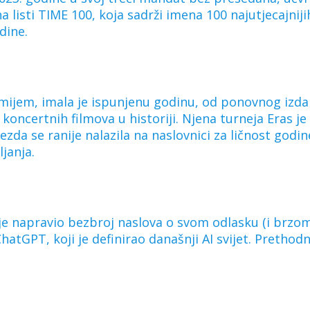
a listi TIME 100, koja sadrži imena 100 najutjecajniji
dine.
remijem, imala je ispunjenu godinu, od ponovnog izd
oncertnih filmova u historiji. Njena turneja Eras j
da se ranije nalazila na naslovnici za ličnost godin
ljanja.
e napravio bezbroj naslova o svom odlasku (i brzom 
hatGPT, koji je definirao današnji AI svijet. Prethod