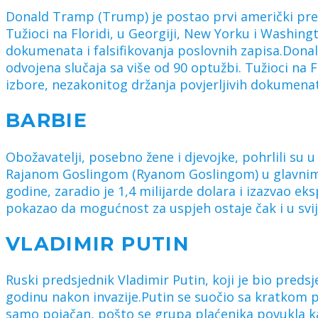
Donald Tramp (Trump) je postao prvi američki predsj
Tužioci na Floridi, u Georgiji, New Yorku i Washingt
dokumenata i falsifikovanja poslovnih zapisa.Donald
odvojena slučaja sa više od 90 optužbi. Tužioci na F
izbore, nezakonitog držanja povjerljivih dokumenata
BARBIE
Obožavatelji, posebno žene i djevojke, pohrlili su u
Rajanom Goslingom (Ryanom Goslingom) u glavnim 
godine, zaradio je 1,4 milijarde dolara i izazvao e
pokazao da mogućnost za uspjeh ostaje čak i u svi
VLADIMIR PUTIN
Ruski predsjednik Vladimir Putin, koji je bio predsj
godinu nakon invazije.Putin se suočio sa kratkom 
samo pojačan, pošto se grupa plaćenika povukla ka