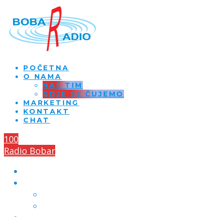
POČETNA
O NAMA
NAŠ TIM
GDJE SE ČUJEMO
MARKETING
KONTAKT
CHAT
100
Radio Bobar
POČETNA
O NAMA
NAŠ TIM
GDJE SE ČUJEMO