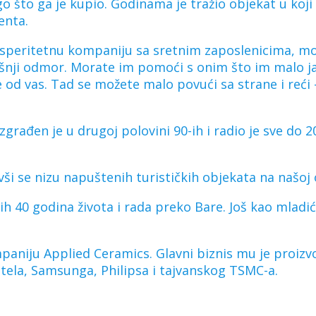
go što ga je kupio. Godinama je tražio objekat u koji
enta.
prosperitetnu kompaniju sa sretnim zaposlenicima, m
odišnji odmor. Morate im pomoći s onim što im malo j
de od vas. Tad se možete malo povući sa strane i reć
zgrađen je u drugoj polovini 90-ih i radio je sve do 2
ši se nizu napuštenih turističkih objekata na našoj o
 40 godina života i rada preko Bare. Još kao mladić
ompaniju Applied Ceramics. Glavni biznis mu je proiz
Intela, Samsunga, Philipsa i tajvanskog TSMC-a.