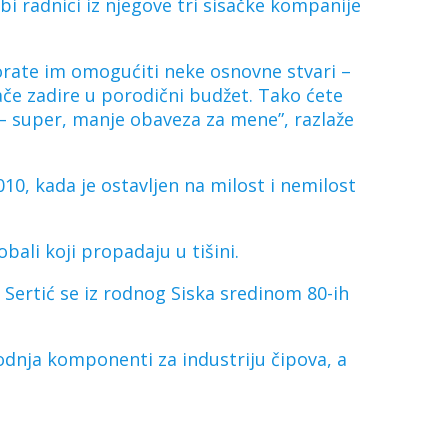
 bi radnici iz njegove tri sisačke kompanije
orate im omogućiti neke osnovne stvari –
ače zadire u porodični budžet. Tako ćete
i – super, manje obaveza za mene”, razlaže
010, kada je ostavljen na milost i nemilost
bali koji propadaju u tišini.
 Sertić se iz rodnog Siska sredinom 80-ih
vodnja komponenti za industriju čipova, a