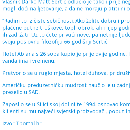
Vlasnik Darko Matt Sertić odlučio je tako i prije ne
mogli doći na ljetovanje, a da ne moraju platiti ni c
“Radim to iz čiste sebičnosti. Ako želite dobru i 
plaćene putne troškove, topli obrok, ali i lijep g
ih zadržati. Uz to ćete privući nove, pametnije lju
svoju poslovnu filozofiju 66-godišnji Sertić.
Hotel Ablana s 26 soba kupio je prije dvije godine. I
vandalima i vremenu.
Pretvorio se u ruglo mjesta, hotel duhova, pridruživ
Američku preduzetničku mudrost naučio je u zadnjih
preselio u SAD.
Zaposlio se u Silicijskoj dolini te 1994. osnovao k
klijenti su mu najveći svjetski proizvođači, poput 
Izvor:Tportal.hr